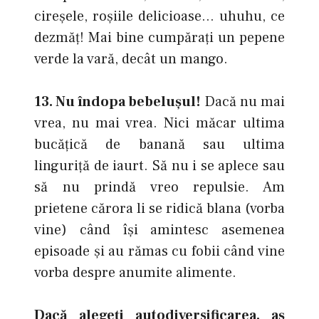
cireşele, roşiile delicioase… uhuhu, ce
dezmăţ! Mai bine cumpăraţi un pepene
verde la vară, decât un mango.
13. Nu îndopa bebeluşul!
Dacă nu mai
vrea, nu mai vrea. Nici măcar ultima
bucăţică de banană sau ultima
linguriţă de iaurt. Să nu i se aplece sau
să nu prindă vreo repulsie. Am
prietene cărora li se ridică blana (vorba
vine) când îşi amintesc asemenea
episoade şi au rămas cu fobii când vine
vorba despre anumite alimente.
Dacă alegeţi autodiversificarea, aş