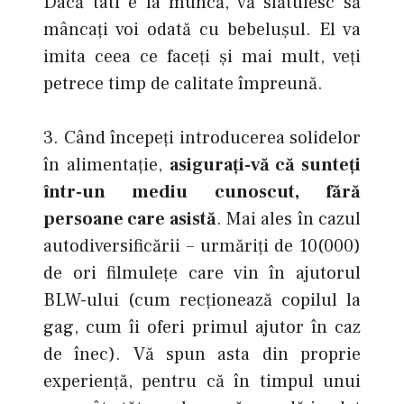
Dacă tati e la muncă, vă sfătuiesc să
mâncaţi voi odată cu bebeluşul. El va
imita ceea ce faceţi şi mai mult, veţi
petrece timp de calitate împreună.
3. Când începeţi introducerea solidelor
în alimentaţie,
asiguraţi-vă că sunteţi
într-un mediu cunoscut, fără
persoane care asistă
. Mai ales în cazul
autodiversificării – urmăriţi de 10(000)
de ori filmuleţe care vin în ajutorul
BLW-ului (cum recţionează copilul la
gag, cum îi oferi primul ajutor în caz
de înec). Vă spun asta din proprie
experienţă, pentru că în timpul unui