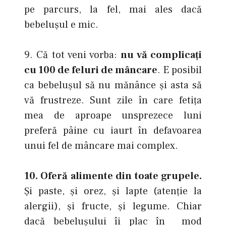
pe parcurs, la fel, mai ales dacă
bebeluşul e mic.
9. Că tot veni vorba:
nu vă complicaţi
cu 100 de feluri de mâncare
. E posibil
ca bebeluşul să nu mănânce şi asta să
vă frustreze. Sunt zile în care fetiţa
mea de aproape unsprezece luni
preferă pâine cu iaurt în defavoarea
unui fel de mâncare mai complex.
10. Oferă alimente din toate grupele.
Şi paste, şi orez, şi lapte (atenţie la
alergii), şi fructe, şi legume. Chiar
dacă bebeluşului îi plac în mod