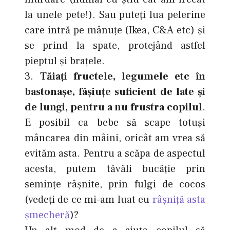
la unele pete!). Sau puteţi lua pelerine
care intră pe mânuţe (Ikea, C&A etc) şi
se prind la spate, protejând astfel
pieptul şi braţele.
3.
Tăiaţi fructele, legumele etc în
bastonaşe, fâşiuţe suficient de late şi
de lungi, pentru a nu frustra copilul
.
E posibil ca bebe să scape totuşi
mâncarea din mâini, oricât am vrea să
evităm asta. Pentru a scăpa de aspectul
acesta, putem tăvăli bucăţie prin
seminţe râşnite, prin fulgi de cocos
(vedeţi de ce mi-am luat eu
râşniţă asta
şmecheră
)?