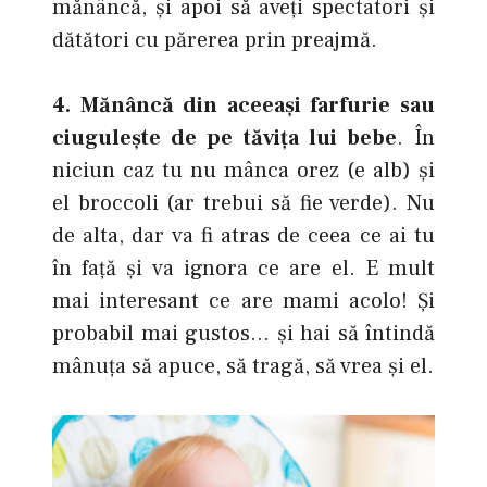
mănâncă, şi apoi să aveţi spectatori şi
dătători cu părerea prin preajmă.
4. Mănâncă din aceeaşi farfurie sau
ciuguleşte de pe tăviţa lui bebe
. În
niciun caz tu nu mânca orez (e alb) şi
el broccoli (ar trebui să fie verde). Nu
de alta, dar va fi atras de ceea ce ai tu
în faţă şi va ignora ce are el. E mult
mai interesant ce are mami acolo! Şi
probabil mai gustos… şi hai să întindă
mânuţa să apuce, să tragă, să vrea şi el.