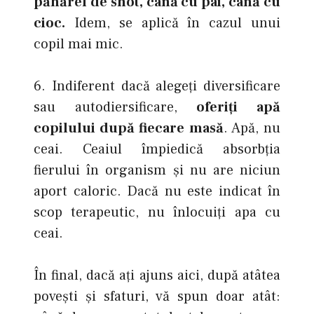
păhărel de shot, cană cu pai, cană cu
cioc.
Idem, se aplică în cazul unui
copil mai mic.
6. Indiferent dacă alegeţi diversificare
sau autodiersificare,
oferiţi apă
copilului după fiecare masă
. Apă, nu
ceai. Ceaiul împiedică absorbţia
fierului în organism şi nu are niciun
aport caloric. Dacă nu este indicat în
scop terapeutic, nu înlocuiţi apa cu
ceai.
În final, dacă aţi ajuns aici, după atâtea
poveşti şi sfaturi, vă spun doar atât: