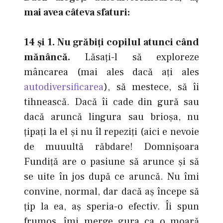
mai avea câteva sfaturi:
14 şi 1. Nu grăbiţi copilul atunci când
mănâncă.
Lăsaţi-l să exploreze
mâncarea (mai ales dacă aţi ales
autodiversificarea
), să mestece, să îi
tihnească. Dacă îi cade din gură sau
dacă aruncă lingura sau brioşa, nu
ţipaţi la el şi nu îl repeziţi (aici e nevoie
de muuultă răbdare! Domnişoara
Fundiţă are o pasiune să arunce şi să
se uite în jos după ce aruncă. Nu îmi
convine, normal, dar dacă aş începe să
ţip la ea, aş speria-o efectiv. Îi spun
frumos, îmi merge gura ca o moară