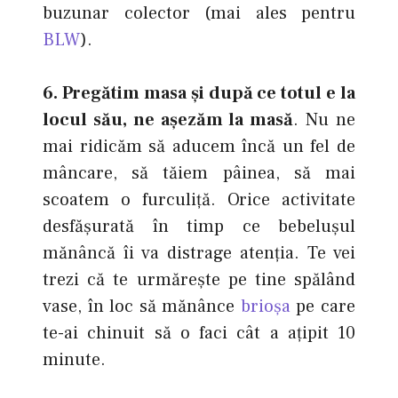
buzunar colector (mai ales pentru
BLW
).
6. Pregătim masa şi după ce totul e la
locul său, ne aşezăm la masă
. Nu ne
mai ridicăm să aducem încă un fel de
mâncare, să tăiem pâinea, să mai
scoatem o furculiţă. Orice activitate
desfăşurată în timp ce bebeluşul
mănâncă îi va distrage atenţia. Te vei
trezi că te urmăreşte pe tine spălând
vase, în loc să mănânce
brioşa
pe care
te-ai chinuit să o faci cât a aţipit 10
minute.