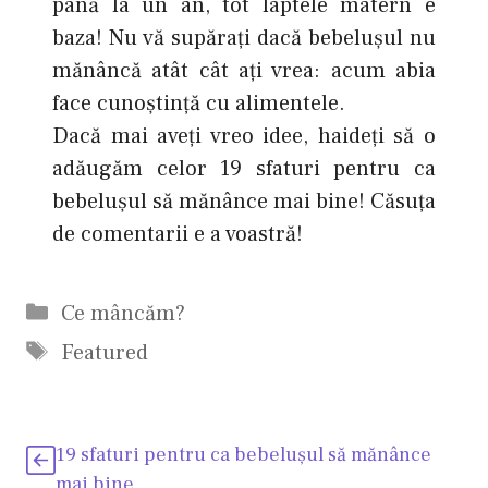
până la un an, tot laptele matern e
baza! Nu vă supăraţi dacă bebeluşul nu
mănâncă atât cât aţi vrea: acum abia
face cunoştinţă cu alimentele.
Dacă mai aveţi vreo idee, haideţi să o
adăugăm celor 19 sfaturi pentru ca
bebeluşul să mănânce mai bine! Căsuţa
de comentarii e a voastră!
Categorii
Ce mâncăm?
Etichete
Featured
19 sfaturi pentru ca bebeluşul să mănânce
mai bine