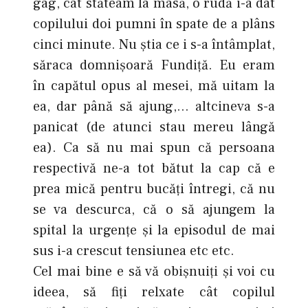
gag, cât stăteam la masă, o rudă i-a dat
copilului doi pumni în spate de a plâns
cinci minute. Nu ştia ce i s-a întâmplat,
săraca domnişoară Fundiţă. Eu eram
în capătul opus al mesei, mă uitam la
ea, dar până să ajung,… altcineva s-a
panicat (de atunci stau mereu lângă
ea). Ca să nu mai spun că persoana
respectivă ne-a tot bătut la cap că e
prea mică pentru bucăţi întregi, că nu
se va descurca, că o să ajungem la
spital la urgenţe şi la episodul de mai
sus i-a crescut tensiunea etc etc.
Cel mai bine e să vă obişnuiţi şi voi cu
ideea, să fiţi relxate cât copilul