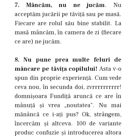
7. Mâncăm, nu ne jucăm
. Nu
acceptăm jucării pe tăviţă sau pe masă.
Fiecare are rolul său bine stabilit. La
masă mâncăm, în camera de zi (fiecare
ce are) ne jucăm.
8. Nu pune prea multe feluri de
mâncare pe tăviţa copilului!
Asta v-o
spun din proprie experienţă. Cum vede
ceva nou, în secunda doi, zvrrrrrrrrrr!
domnişoara Fundiţă aruncă ce are în
mânuţă şi vrea „noutatea”. Nu mai
mănâncă ce i-aţi pus? Ok, strângem,
încercăm şi altceva. 100 de variante
produc confuzie şi introducerea altora