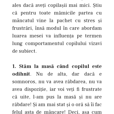
ales dacă aveţi copilaşii mai mici. Ştiu
că pentru toate mămicile partea cu
mâncatul vine la pachet cu stres şi
frustrări, însă modul în care abordam
luarea mesei va influenţa pe termen
lung comportamentul copilului vizavi
de subiect.
1. Stăm la masă când copilul este
odihnit
. Nu de alta, dar dacă e
somnoros, nu va avea răbdarea, nu va
avea dispoziţie, iar voi veţi fi frustrate
că uite, l-am pus la masă şi nu are
răbdare! Şi am mai stat şi o oră să îi fac
felul asta de mâncare! Deci, aşa cum