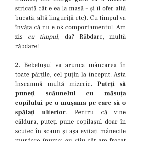
stricată cât e ea la masă – şi îi ofer altă
bucată, altă linguriţă etc). Cu timpul va
învăţa că nu e ok comportamentul. Am
zis
cu timpul
, da? Răbdare, multă
răbdare!
2. Bebeluşul va arunca mâncarea în
toate părţile, cel puţin la început. Asta
înseamnă multă mizerie.
Puteţi să
puneţi scăunelul cu măsuţa
copilului pe o muşama pe care să o
spălaţi ulterior
. Pentru că vine
căldura, puteţi pune copilaşul doar în
scutec în scaun şi aşa evitaţi mânecile
murdare (numai eu ştiu cât am frecat