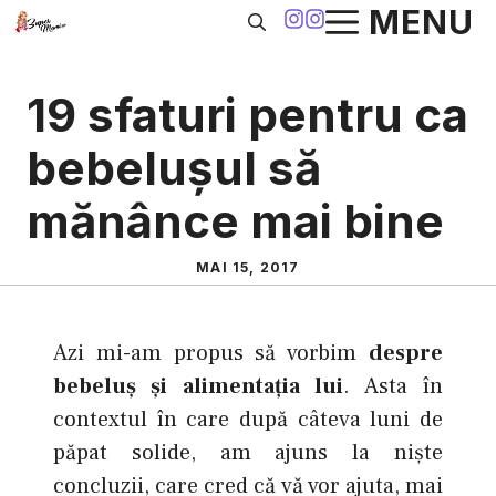
Sari
MENU
la
conținut
19 sfaturi pentru ca
bebeluşul să
mănânce mai bine
MAI 15, 2017
Azi mi-am propus să vorbim
despre
bebeluş şi alimentaţia lui
. Asta în
contextul în care după câteva luni de
păpat solide, am ajuns la nişte
concluzii, care cred că vă vor ajuta, mai