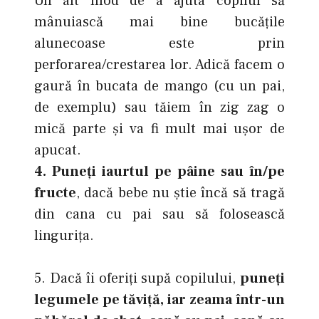
Un alt mod de a ajuta copilul să
mânuiască mai bine bucăţile
alunecoase este prin
perforarea/crestarea lor. Adică facem o
gaură în bucata de mango (cu un pai,
de exemplu) sau tăiem în zig zag o
mică parte şi va fi mult mai uşor de
apucat.
4. Puneţi iaurtul pe pâine sau în/pe
fructe
, dacă bebe nu ştie încă să tragă
din cana cu pai sau să folosească
linguriţa.
5. Dacă îi oferiţi supă copilului,
puneţi
legumele pe tăviţă, iar zeama într-un