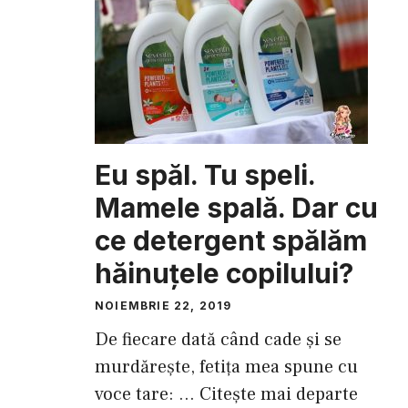
Eu spăl. Tu speli.
Mamele spală. Dar cu
ce detergent spălăm
hăinuţele copilului?
NOIEMBRIE 22, 2019
De fiecare dată când cade şi se
murdăreşte, fetiţa mea spune cu
voce tare: ...
Citește mai departe