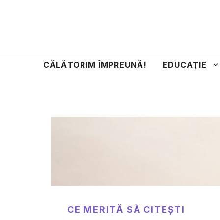
Sari
la
conținut
CĂLĂTORIM ÎMPREUNĂ!
EDUCAŢIE
CE MERITĂ SĂ CITEȘTI