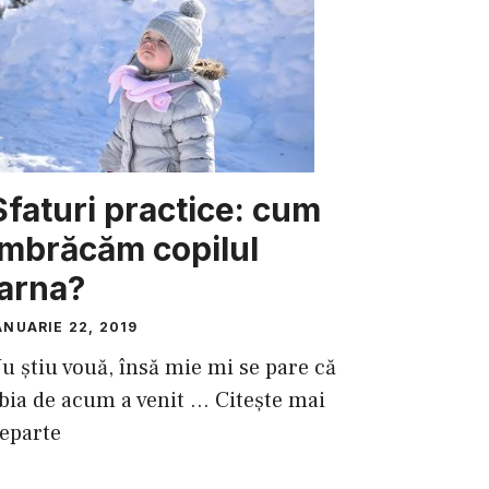
Sfaturi practice: cum
îmbrăcăm copilul
iarna?
ANUARIE 22, 2019
u ştiu vouă, însă mie mi se pare că
bia de acum a venit ...
Citește mai
eparte