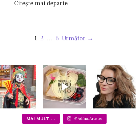
Citește mai departe
Pagina
Pagina
Pagina
1
2
…
6
Următor
→
MAI MULT....
@Adina.Arustei