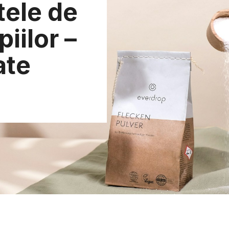
tele de
iilor –
ate