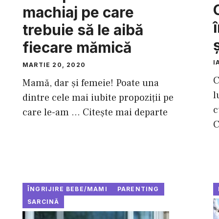
machiaj pe care
trebuie să le aibă
fiecare mămică
I
MARTIE 20, 2020
C
Mamă, dar şi femeie! Poate una
l
dintre cele mai iubite propoziţii pe
c
care le-am ...
Citește mai departe
C
ÎNGRIJIRE BEBE/MAMI
PARENTING
SARCINĂ