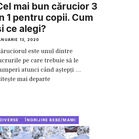
Cel mai bun cărucior 3
în 1 pentru copii. Cum
şi ce alegi?
ANUARIE 13, 2020
ăruciorul este unul dintre
ucrurile pe care trebuie să le
umperi atunci când aştepţi ...
itește mai departe
DIVERSE
ÎNGRIJIRE BEBE/MAMI