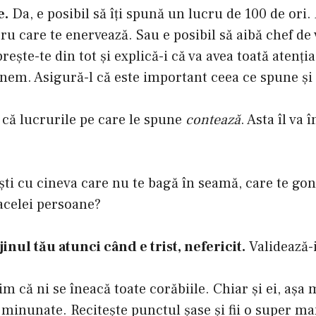
e.
Da, e posibil să îţi spună un lucru de 100 de ori.
ru care te enervează. Sau e posibil să aibă chef de 
reşte-te din tot şi explică-i că va avea toată atenţia
nem. Asigură-l că este important ceea ce spune şi 
ă că lucrurile pe care le spune
contează
. Asta îl va 
şti cu cineva care nu te bagă în seamă, care te go
 acelei persoane?
ijinul tău atunci când e trist, nefericit.
Validează-
im că ni se îneacă toate corăbiile. Chiar şi ei, aşa
 minunate. Reciteşte punctul şase şi fii o super ma