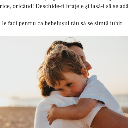
rice, oricând! Deschide-ţi braţele şi lasă-l să se a
 le faci pentru ca bebelușul tău să se simtă iubit: