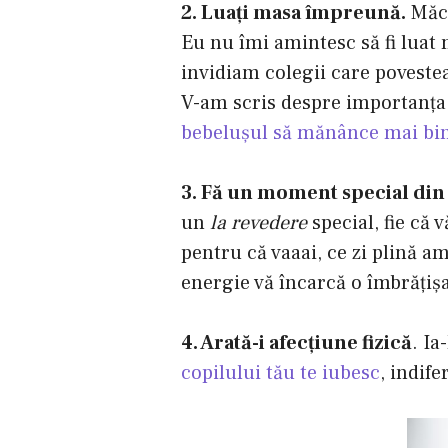
2. Luaţi masa împreună.
Măca
Eu nu îmi amintesc să fi luat 
invidiam colegii care poveste
V-am scris despre importanţa 
bebeluşul să mănânce mai bi
3. Fă un moment special din
un
la revedere
special, fie că 
pentru că vaaai, ce zi plină am
energie vă încarcă o îmbrăţişa
4. Arată-i afecţiune fizică
. Ia
copilului tău te iubesc
, indife