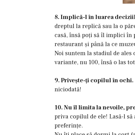
8. Implică-l în luarea decizii
dreptul la replică sau la o păr
casă, însă poţi să îl implici î
restaurant şi până la ce muzeu
Noi suntem la stadiul de ales c
variante, nu 100, însă o las to
9. Priveşte-ţi copilul în ochi.
niciodată!
10. Nu îl limita la nevoile, pr
priva copilul de ele! Lasă-l să
preferinţe.
Nu îţi place să dormi la cort 