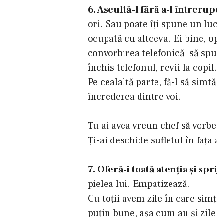
6. Ascultă-l fără a-l întrerup
ori. Sau poate îţi spune un luc
ocupată cu altceva. Ei bine, op
convorbirea telefonică, să spu
închis telefonul, revii la copil.
Pe cealaltă parte, fă-l să simt
încrederea dintre voi.
Tu ai avea vreun chef să vorbe
Ţi-ai deschide sufletul în faţa
7. Oferă-i toată atenţia şi spr
pielea lui. Empatizează.
Cu toţii avem zile în care simţ
puţin bune, aşa cum au şi zile