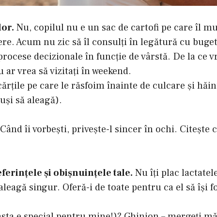
lor.
Nu, copilul nu e un sac de cartofi pe care îl muţ
ere. Acum nu zic să îl consulţi în legătură cu buget
n procese decizionale în funcţie de vârstă. De la ce
 ar vrea să vizitaţi în weekend.
ărţile pe care le răsfoim înainte de culcare şi hăinu
tuşi să aleagă).
Când îi vorbeşti, priveşte-l sincer în ochi. Citeşte 
eferinţele şi obişnuinţele tale.
Nu îţi plac lactate
 aleagă singur. Oferă-i de toate pentru ca el să îşi 
(asta e special pentru mine!)? Ghinion – mergeţi mă