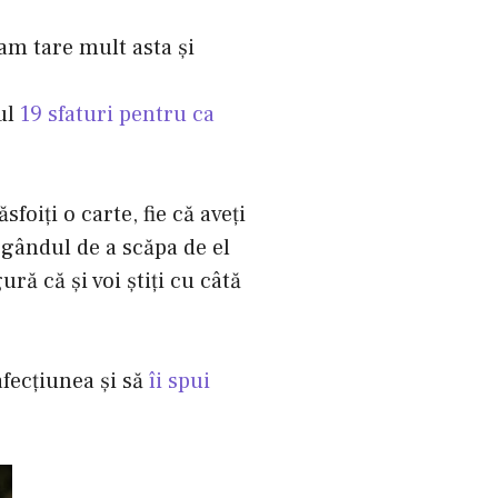
am tare mult asta şi
ul
19 sfaturi pentru ca
sfoiţi o carte, fie că aveţi
u gândul de a scăpa de el
ră că şi voi ştiţi cu câtă
 afecţiunea şi să
îi spui