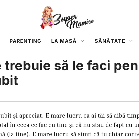
PARENTING
LA MASĂ
SĂNĂTATE
e trebuie să le faci pe
ubit
 iubit şi apreciat. E mare lucru ca ai tăi să aibă ti
otal în ceea ce fac cu tine şi că nu stau de fapt cu u
nă (la tine). E mare lucru să simţi că tu chiar conte