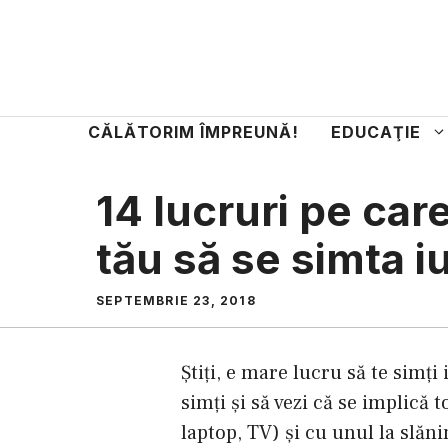
Sari
la
conținut
CĂLĂTORIM ÎMPREUNĂ!
EDUCAŢIE
14 lucruri pe car
tău să se simta i
SEPTEMBRIE 23, 2018
Ştiţi, e mare lucru să te simţi
simţi şi să vezi că se implică t
laptop, TV) şi cu unul la slăni