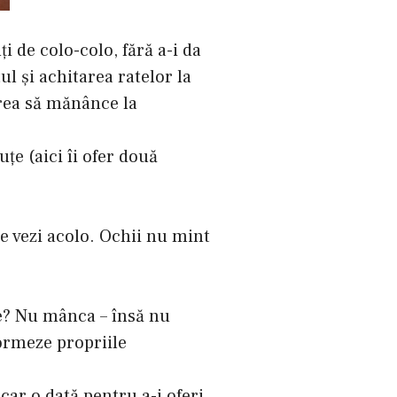
i de colo-colo, fără a-i da
ul şi achitarea ratelor la
 vrea să mănânce la
ţe (aici îi ofer două
ce vezi acolo. Ochii nu mint
le? Nu mânca – însă nu
formeze propriile
car o dată pentru a-i oferi