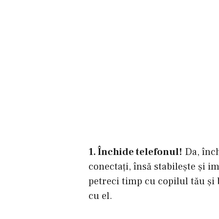
1. Închide telefonul!
Da, înch
conectaţi, însă stabileşte şi 
petreci timp cu copilul tău şi
cu el.