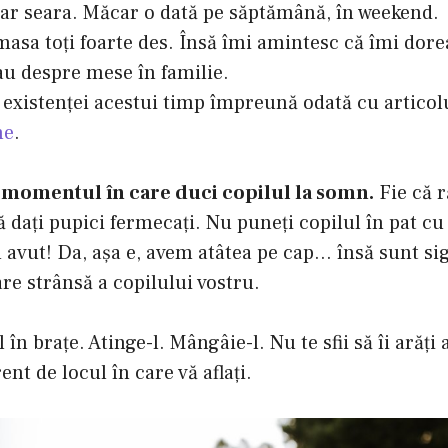
r seara. Măcar o dată pe săptămână, în weekend.
masa toţi foarte des. Însă îmi amintesc că îmi dore
au despre mese în familie.
existenţei acestui timp împreună odată cu articol
ne
.
 momentul în care duci copilul la somn.
Fie că ră
vă daţi pupici fermecaţi. Nu puneţi copilul în pat c
 avut! Da, aşa e, avem atâtea pe cap… însă sunt sigu
re strânsă a copilului vostru.
-l în braţe. Atinge-l. Mângâie-l. Nu te sfii să îi arăţi
rent de locul în care vă aflaţi.