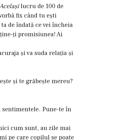
Acelaşi
lucru de 100 de
vorbă fix când tu eşti
 ta de îndată ce vei încheia
ţine-ţi promisiunea! Ai
încuraja şi va suda relaţia şi
neşte şi te grăbeşte mereu?
i sentimentele. Pune-te în
 mici cum sunt, au zile mai
mi pe care copilul se poate