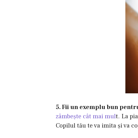
5. Fii un exemplu bun pentru
zâmbeşte cât mai mul
t. La pi
Copilul tău te va imita şi va cop