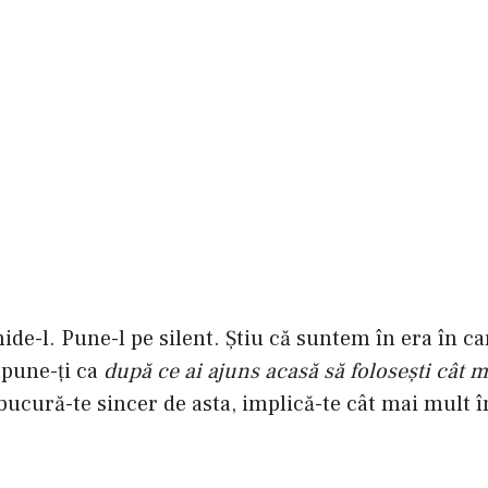
ide-l. Pune-l pe silent. Ştiu că suntem în era în ca
impune-ţi ca
după ce ai ajuns acasă să foloseşti cât m
 bucură-te sincer de asta, implică-te cât mai mult î