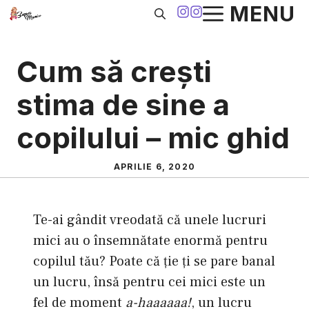
Sari
MENU
la
conținut
Cum să creşti
stima de sine a
copilului – mic ghid
APRILIE 6, 2020
Te-ai gândit vreodată că unele lucruri
mici au o însemnătate enormă pentru
copilul tău? Poate că ţie ţi se pare banal
un lucru, însă pentru cei mici este un
fel de moment
a-haaaaaa!
, un lucru