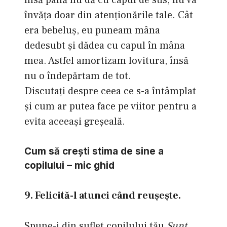
însă până nu dă cu capul de sus, nu va
învăţa doar din atenţionările tale. Cât
era bebeluş, eu puneam mâna
dedesubt şi dădea cu capul în mâna
mea. Astfel amortizam lovitura, însă
nu o îndepărtam de tot.
Discutaţi despre ceea ce s-a întâmplat
şi cum ar putea face pe viitor pentru a
evita aceeaşi greşeală.
Cum să creşti stima de sine a
copilului – mic ghid
9. Felicită-l atunci când reuşeşte.
Spune-i din suflet copilului tău
Sunt