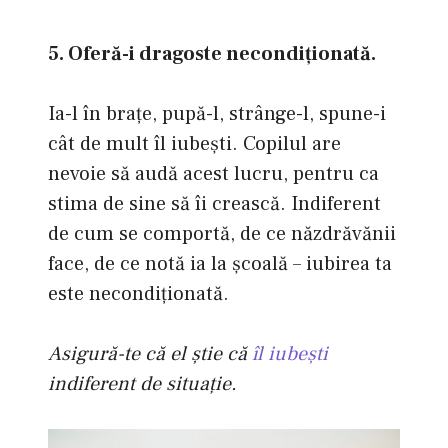
5. Oferă-i dragoste necondiţionată.
Ia-l în braţe, pupă-l, strânge-l, spune-i
cât de mult îl iubeşti. Copilul are
nevoie să audă acest lucru, pentru ca
stima de sine să îi crească. Indiferent
de cum se comportă, de ce năzdrăvănii
face, de ce notă ia la şcoală – iubirea ta
este necondiţionată.
Asigură-te că el ştie că
îl iubeşti
indiferent de situaţie.