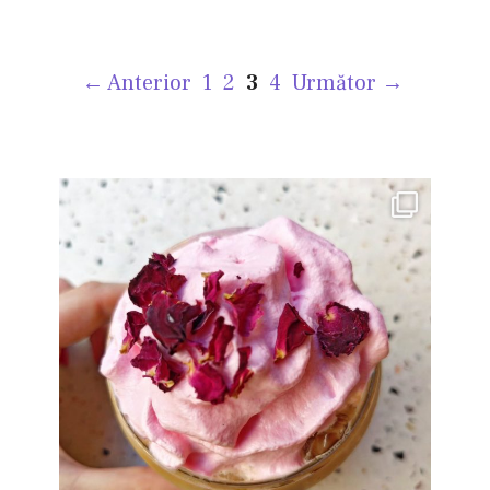
Pagina
Pagina
Pagina
Pagina
←
Anterior
1
2
3
4
Următor
→