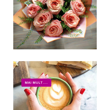
MAI MULT....
@Adina.Arustei