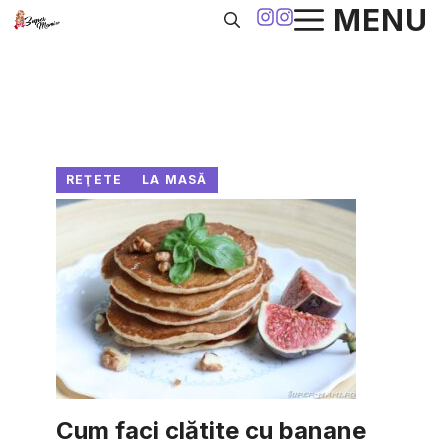
Sari
MENU
la
conținut
REŢETE
LA MASĂ
Cum faci clătite cu banane