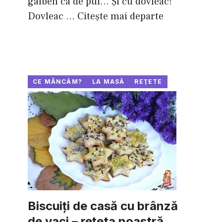
galben ca de pui… Şi cu dovleac!
Dovleac ...
Citește mai departe
CE MÂNCĂM?
LA MASĂ
REŢETE
Biscuiţi de casă cu brânză
de vaci – reţeta noastră