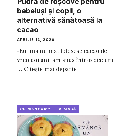
Pudra de roşcove pentru
bebeluşi şi copii, o
alternativă sănătoasă la
cacao
APRILIE 13, 2020
-Eu una nu mai folosesc cacao de
vreo doi ani, am spus într-o discuţie
...
Citește mai departe
CE MÂNCĂM?
LA MASĂ