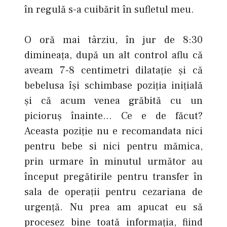
în regulă s-a cuibărit în sufletul meu.
O oră mai târziu, în jur de 8:30
dimineaţa, după un alt control aflu că
aveam 7-8 centimetri dilatație şi că
bebelusa își schimbase poziția inițială
şi că acum venea grăbită cu un
picioruș înainte… Ce e de făcut?
Aceasta poziție nu e recomandata nici
pentru bebe si nici pentru mămica,
prin urmare în minutul următor au
început pregătirile pentru transfer în
sala de operații pentru cezariana de
urgenţă. Nu prea am apucat eu să
procesez bine toată informația, fiind