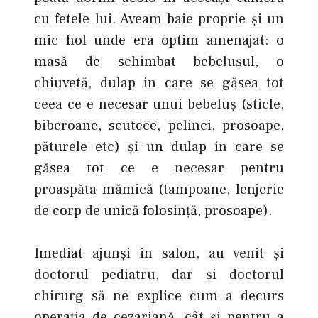
cu fetele lui. Aveam baie proprie şi un
mic hol unde era optim amenajat: o
masă de schimbat bebelușul, o
chiuvetă, dulap in care se găsea tot
ceea ce e necesar unui bebeluș (sticle,
biberoane, scutece, pelinci, prosoape,
păturele etc) şi un dulap in care se
găsea tot ce e necesar pentru
proaspăta mămică (tampoane, lenjerie
de corp de unică folosință, prosoape).
Imediat ajunși in salon, au venit şi
doctorul pediatru, dar şi doctorul
chirurg să ne explice cum a decurs
operația de cezariană, cât şi pentru a