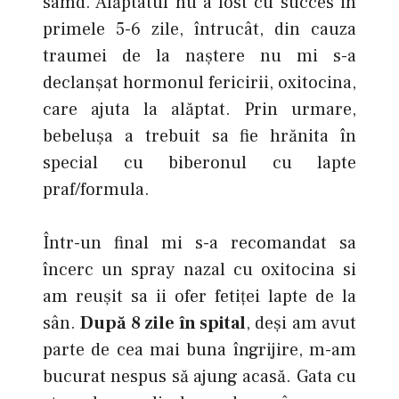
samd. Alăptatul nu a fost cu succes in
primele 5-6 zile, întrucât, din cauza
traumei de la naștere nu mi s-a
declanșat hormonul fericirii, oxitocina,
care ajuta la alăptat. Prin urmare,
bebeluşa a trebuit sa fie hrănita în
special cu biberonul cu lapte
praf/formula.
Într-un final mi s-a recomandat sa
încerc un spray nazal cu oxitocina si
am reușit sa ii ofer fetiței lapte de la
sân.
După 8 zile în spital
, deși am avut
parte de cea mai buna îngrijire, m-am
bucurat nespus să ajung acasă. Gata cu