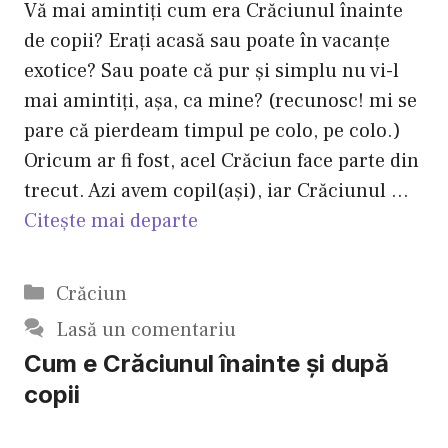
Vă mai amintiţi cum era Crăciunul înainte
de copii? Eraţi acasă sau poate în vacanţe
exotice? Sau poate că pur şi simplu nu vi-l
mai amintiţi, aşa, ca mine? (recunosc! mi se
pare că pierdeam timpul pe colo, pe colo.)
Oricum ar fi fost, acel Crăciun face parte din
trecut. Azi avem copil(aşi), iar Crăciunul …
Citește mai departe
Categorii
Crăciun
Lasă un comentariu
Cum e Crăciunul înainte şi după
copii