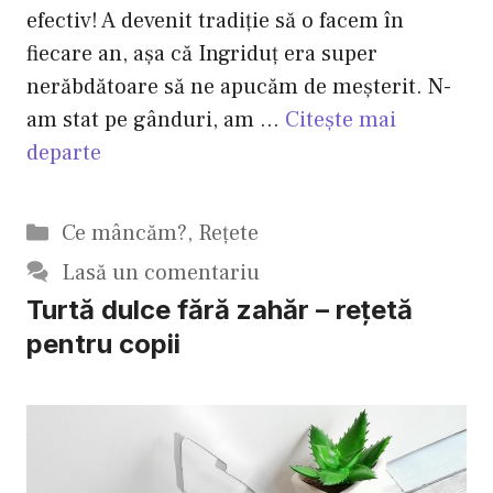
efectiv! A devenit tradiție să o facem în
fiecare an, așa că Ingriduț era super
nerăbdătoare să ne apucăm de meșterit. N-
am stat pe gânduri, am …
Citește mai
departe
Categorii
Ce mâncăm?
,
Reţete
Lasă un comentariu
Turtă dulce fără zahăr – reţetă
pentru copii