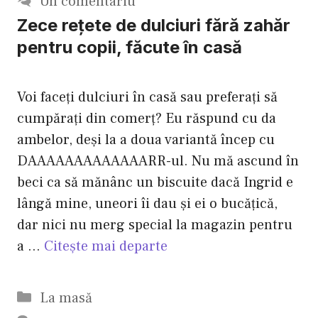
Un comentariu
Zece reţete de dulciuri fără zahăr
pentru copii, făcute în casă
Voi faceţi dulciuri în casă sau preferaţi să
cumpăraţi din comerţ? Eu răspund cu da
ambelor, deşi la a doua variantă încep cu
DAAAAAAAAAAAAARR-ul. Nu mă ascund în
beci ca să mănânc un biscuite dacă Ingrid e
lângă mine, uneori îi dau şi ei o bucăţică,
dar nici nu merg special la magazin pentru
a …
Citește mai departe
Categorii
La masă