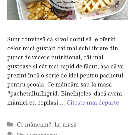
Sunt convinsă că și voi doriți să le oferiți
celor mici gustări cât mai echilibrate din
punct de vedere nutrițional, cât mai
gustoase și cât mai rapid de făcut, așa că vă
prezint încă o serie de idei pentru pachetul
pentru școală. Ce mâncăm sau la masă –
#pachetulluiIngrid. Bineînțeles, dacă avem
mămici cu copilași …
Citește mai departe
Categorii
Ce mâncăm?
,
La masă