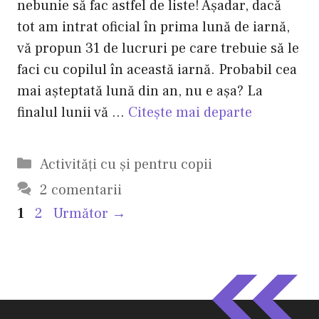
nebunie să fac astfel de liste! Aşadar, dacă
tot am intrat oficial în prima lună de iarnă,
vă propun 31 de lucruri pe care trebuie să le
faci cu copilul în această iarnă. Probabil cea
mai aşteptată lună din an, nu e aşa? La
finalul lunii vă …
Citește mai departe
Categorii
Activităţi cu şi pentru copii
2 comentarii
Pagina
Pagina
1
2
Următor
→