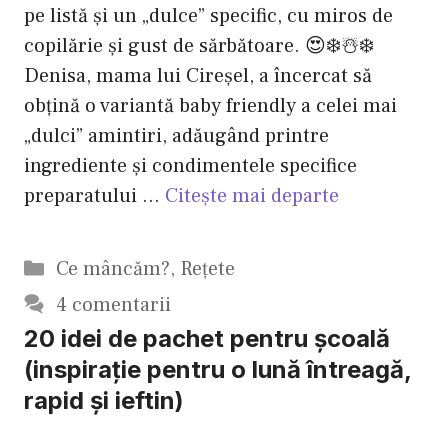
pe listă și un „dulce” specific, cu miros de
copilărie și gust de sărbătoare. 😍❄️☃️❄️
Denisa, mama lui Cireşel, a încercat să
obțină o variantă baby friendly a celei mai
„dulci” amintiri, adăugând printre
ingrediente și condimentele specifice
preparatului …
Citește mai departe
Categorii
Ce mâncăm?
,
Reţete
4 comentarii
20 idei de pachet pentru școală
(inspirație pentru o lună întreagă,
rapid și ieftin)