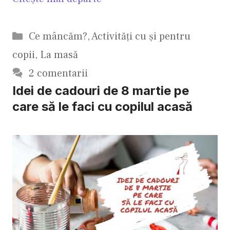
Categorii
Ce mâncăm?
,
Activităţi cu şi pentru
copii
,
La masă
2 comentarii
Idei de cadouri de 8 martie pe
care să le faci cu copilul acasă