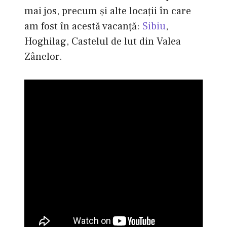
mai jos, precum şi alte locaţii în care
am fost în acestă vacanţă:
Sibiu
,
Hoghilag, Castelul de lut din Valea
Zânelor.