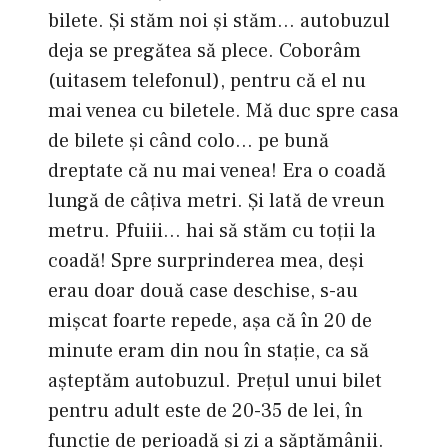
bilete. Şi stăm noi şi stăm… autobuzul
deja se pregătea să plece. Coborâm
(uitasem telefonul), pentru că el nu
mai venea cu biletele. Mă duc spre casa
de bilete şi când colo… pe bună
dreptate că nu mai venea! Era o coadă
lungă de câţiva metri. Şi lată de vreun
metru. Pfuiii… hai să stăm cu toţii la
coadă! Spre surprinderea mea, deşi
erau doar două case deschise, s-au
mişcat foarte repede, aşa că în 20 de
minute eram din nou în staţie, ca să
aşteptăm autobuzul. Preţul unui bilet
pentru adult este de 20-35 de lei, în
funcţie de perioadă şi zi a săptămânii.