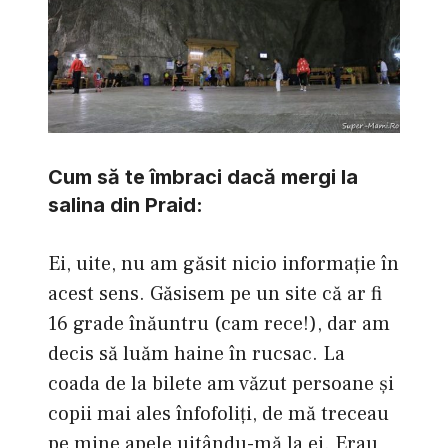
Cum să te îmbraci dacă mergi la
salina din Praid:
Ei, uite, nu am găsit nicio informaţie în
acest sens. Găsisem pe un site că ar fi
16 grade înăuntru (cam rece!), dar am
decis să luăm haine în rucsac. La
coada de la bilete am văzut persoane şi
copii mai ales înfofoliţi, de mă treceau
pe mine apele uitându-mă la ei. Erau