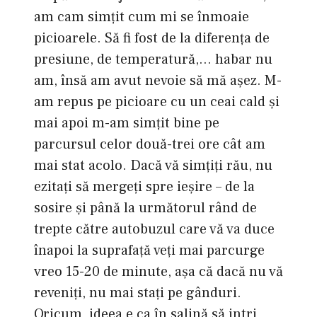
am cam simţit cum mi se înmoaie
picioarele. Să fi fost de la diferenţa de
presiune, de temperatură,… habar nu
am, însă am avut nevoie să mă aşez. M-
am repus pe picioare cu un ceai cald şi
mai apoi m-am simţit bine pe
parcursul celor două-trei ore cât am
mai stat acolo. Dacă vă simţiţi rău, nu
ezitaţi să mergeţi spre ieşire – de la
sosire şi până la următorul rând de
trepte către autobuzul care vă va duce
înapoi la suprafaţă veţi mai parcurge
vreo 15-20 de minute, aşa că dacă nu vă
reveniţi, nu mai staţi pe gânduri.
Oricum, ideea e ca în salină să intri