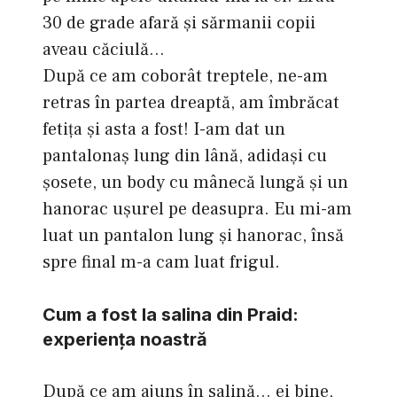
30 de grade afară şi sărmanii copii
aveau căciulă…
După ce am coborât treptele, ne-am
retras în partea dreaptă, am îmbrăcat
fetiţa şi asta a fost! I-am dat un
pantalonaş lung din lână, adidaşi cu
şosete, un body cu mânecă lungă şi un
hanorac uşurel pe deasupra. Eu mi-am
luat un pantalon lung şi hanorac, însă
spre final m-a cam luat frigul.
Cum a fost la salina din Praid:
experienţa noastră
După ce am ajuns în salină… ei bine,