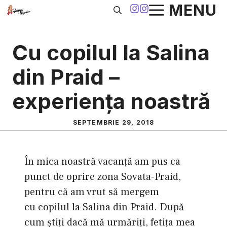
Sari
MENU
la
conținut
Cu copilul la Salina
din Praid –
experienţa noastră
SEPTEMBRIE 29, 2018
În mica noastră vacanţă am pus ca
punct de oprire zona Sovata-Praid,
pentru că am vrut să mergem
cu copilul la Salina din Praid. După
cum ştiţi dacă mă urmăriţi, fetiţa mea