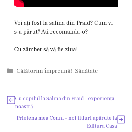
Voi aţi fost la salina din Praid? Cum vi
s-a părut? Aţi recomanda-o?
Cu zâmbet să vă fie ziua!
Categorii
Călătorim împreună!
,
Sănătate
Cu copilul la Salina din Praid – experienţa
noastră
Prietena mea Conni – noi titluri apărute la
Editura Casa