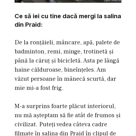
Ce să iei cu tine dacă mergi la salina
din Praid:
De la ronţăieli, mâncare, apă, palete de
badminton, remi, minge, trotinetă şi
până la căruţ şi bicicletă. Asta pe lângă
haine călduroase, bineînţeles. Am
văzut persoane în mânecă scurtă, dar
mie mi-a fost frig.
M-a surprins foarte plăcut interiorul,
nu mă aşteptam să fie atât de frumos şi
civilizat. Puteţi vedea câteva cadre
filmate în salina din Praid în clipul de