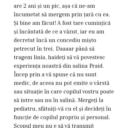
are 2 ani şi un pic, aşa că ne-am
încumetat să mergem prin ţară cu ea.
Şi bine am făcut! A fost tare cuminţică
şi încântată de ce a văzut, iar eu am
decretat încă un concediu mişto
petrecut în trei. Daaaar până să
tragem linia, haideţi să vă povestesc
experienţa noastră din salina Praid.
Încep prin a vă spune că nu sunt
medic, de aceea nu pot emite o vârstă
sau situaţie în care copilul vostru poate
să intre sau nu în salină. Mergeţi la
pediatru, sfătuiţi-vă cu el şi decideţi în
funcţie de copilul propriu şi personal.
Scopul meu nu e să vă transmit