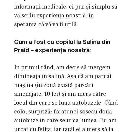
informaţii medicale, ci pur şi simplu să
vă scriu experienţa noastră, în
speranţa că vă va fi utilă.
Cum a fost cu copilul la Salina din
Praid – experienţa noastră:
În primul rând, am decis să mergem
dimineaţa în salină. Aşa că am parcat
maşina (în zonă există parcări
amenajate, 10 lei) şi am mers către
locul din care se luau autobuzele. Când
colo, surpriză: fix atunci soseau două
autobuze în care se urca lumea. Eu am
urcat cu fetiţa, iar tatăl ei a mers să ia