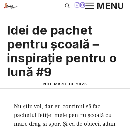
Sari
MENU
la
conținut
Idei de pachet
pentru școală –
inspirație pentru o
lună #9
NOIEMBRIE 18, 2025
Nu știu voi, dar eu continui să fac
pachetul fetiței mele pentru școală cu
mare drag și spor. Și ca de obicei, adun