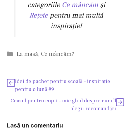
categoriile
Ce mâncăm
și
Rețete
pentru mai multă
inspirație!
Categorii
La masă
,
Ce mâncăm?
Idei de pachet pentru școală – inspirație
pentru o lună #9
Ceasul pentru copii – mic ghid despre cum îl
alegi+recomandări
Lasă un comentariu