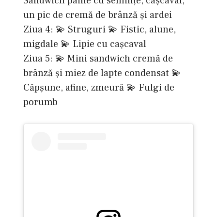
Sandwich pâine cu semințe, cașcaval,
un pic de cremă de brânză și ardei
Ziua 4: 💫 Struguri 💫 Fistic, alune,
migdale 💫 Lipie cu cașcaval
Ziua 5: 💫 Mini sandwich cremă de
brânză și miez de lapte condensat 💫
Căpșune, afine, zmeură 💫 Fulgi de
porumb