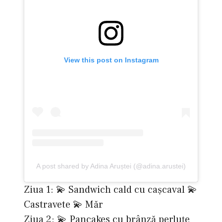
View this post on Instagram
A post shared by Adina Aruștei (@adina.arustei)
Ziua 1: 💫 Sandwich cald cu cașcaval 💫
Castravete 💫 Măr
Ziua 2: 💫 Pancakes cu brânză perluțe