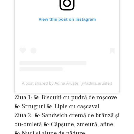
View this post on Instagram
A post shared by Adina Aruștei (@adina.arustei)
Ziua 1: 💫 Biscuiți cu pudră de roșcove
💫 Struguri 💫 Lipie cu cașcaval
Ziua 2: 💫 Sandwich cremă de brânză și
ou-omletă 💫 Căpșune, zmeură, afine
💫 Nuci și alune de pădure