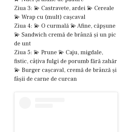
Ziua 3: 💫 Castravete, ardei 💫 Cereale
💫 Wrap cu (mult) cașcaval
Ziua 4: 💫 O curmală 💫 Afine, căpșune
💫 Sandwich cremă de brânză și un pic
de unt
Ziua 5: 💫 Prune 💫 Caju, migdale,
fistic, câțiva fulgi de porumb fără zahăr
💫 Burger cașcaval, cremă de brânză și
fâșii de carne de curcan