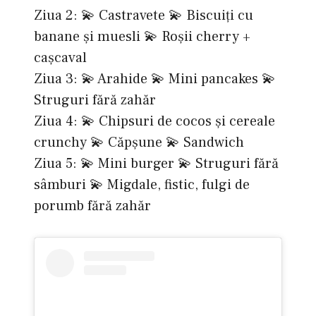
Ziua 2: 💫 Castravete 💫 Biscuiți cu
banane și muesli 💫 Roșii cherry +
cașcaval
Ziua 3: 💫 Arahide 💫 Mini pancakes 💫
Struguri fără zahăr
Ziua 4: 💫 Chipsuri de cocos și cereale
crunchy 💫 Căpșune 💫 Sandwich
Ziua 5: 💫 Mini burger 💫 Struguri fără
sâmburi 💫 Migdale, fistic, fulgi de
porumb fără zahăr