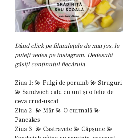
Dând click pe filmulețele de mai jos, le
puteți vedea pe instagram. Dedesubt
găsiți conținutul fiecăruia.
Ziua 1: 💫 Fulgi de porumb 💫 Struguri
💫 Sandwich cald cu unt și o felie de
ceva crud-uscat
Ziua 2: 💫 Măr 💫 O curmală 💫
Pancakes
Ziua 3: 💫 Castravete 💫 Căpșune 💫