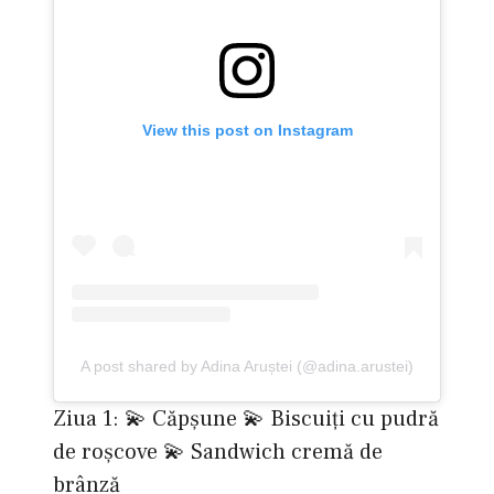
View this post on Instagram
A post shared by Adina Aruștei (@adina.arustei)
Ziua 1: 💫 Căpșune 💫 Biscuiți cu pudră
de roșcove 💫 Sandwich cremă de
brânză