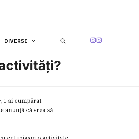
DIVERSE
activități?
e, i-ai cumpărat
te anunță că vrea să
 cu entuziasm o activitate