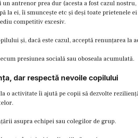
i un antrenor prea dur (acesta a fost cazul nostru,
ă la ei, îi smuncește etc și deși toate prietenele e
ediu competitiv excesiv.
ilului și, dacă este cazul, acceptă renunțarea la ac
 precum presiunea socială sau oboseala acumulată.
ța, dar respectă nevoile copilului
a o activitate îi ajută pe copii să dezvolte rezilienț
elor.
ării asupra echipei sau colegilor de grup.