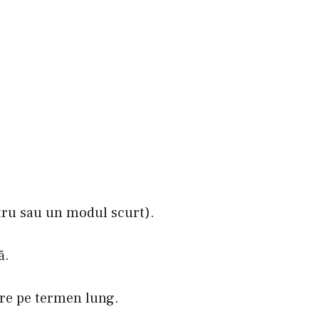
stru sau un modul scurt).
ă.
ere pe termen lung.