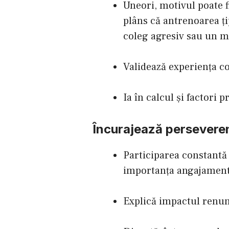
Uneori, motivul poate f
plâns că antrenoarea țip
coleg agresiv sau un m
Validează experiența cop
Ia în calcul și factori
Încurajează perseveren
Participarea constantă l
importanța angajament
Explică impactul renunț