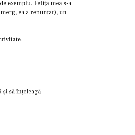
 de exemplu. Fetița mea s-a
i merg, ea a renunțat), un
tivitate.
ă și să înțeleagă