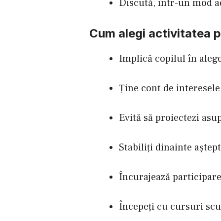
Discută, într-un mod ade
Cum alegi activitatea p
Implică copilul în alege
Ține cont de interesele 
Evită să proiectezi asup
Stabiliți dinainte aște
Încurajează participar
Începeți cu cursuri scu