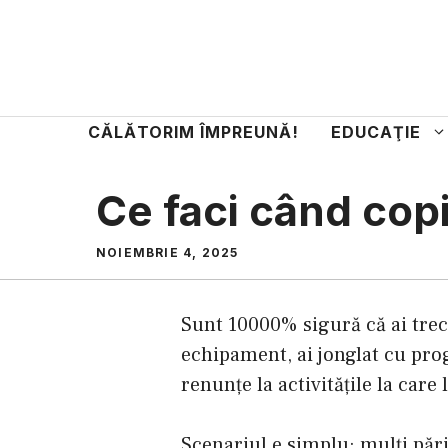
Sari
la
conținut
CĂLĂTORIM ÎMPREUNĂ!
EDUCAŢIE
Ce faci când copil
NOIEMBRIE 4, 2025
Sunt 10000% sigură că ai trecut
echipament, ai jonglat cu prog
renunțe la activitățile la care
Scenariul e simplu: mulți pări