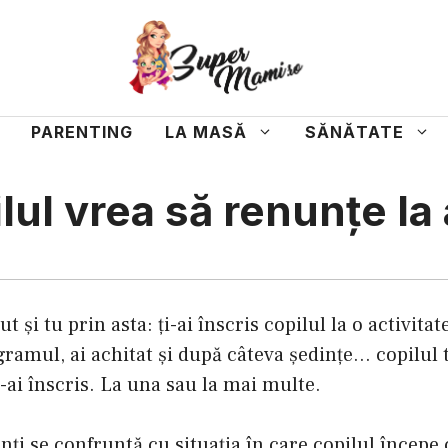
PARENTING
LA MASĂ
SĂNĂTATE
ul vrea să renunțe la 
 și tu prin asta: ți-ai înscris copilul la o activitat
ramul, ai achitat și după câteva ședințe… copilul 
 l-ai înscris. La una sau la mai multe.
nți se confruntă cu situația în care copilul începe