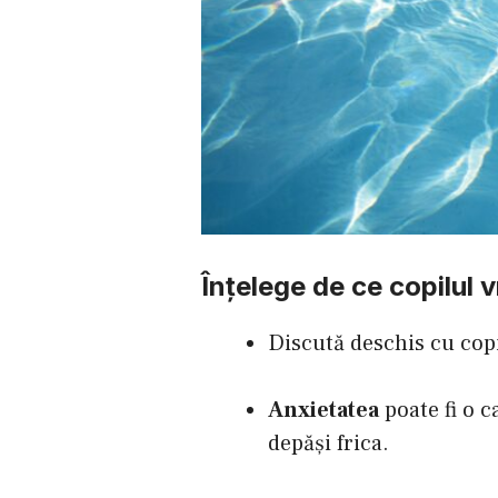
Înțelege de ce copilul 
Discută deschis cu copi
Anxietatea
poate fi o c
depăși frica.