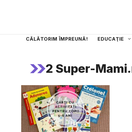
Sari
la
conținut
CĂLĂTORIM ÎMPREUNĂ!
EDUCAŢIE
2 Super-Mami.