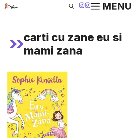
Sari
MENU
la
conținut
carti cu zane eu si
mami zana