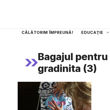
Sari
la
conținut
CĂLĂTORIM ÎMPREUNĂ!
EDUCAŢIE
Bagajul pentru 
gradinita (3)