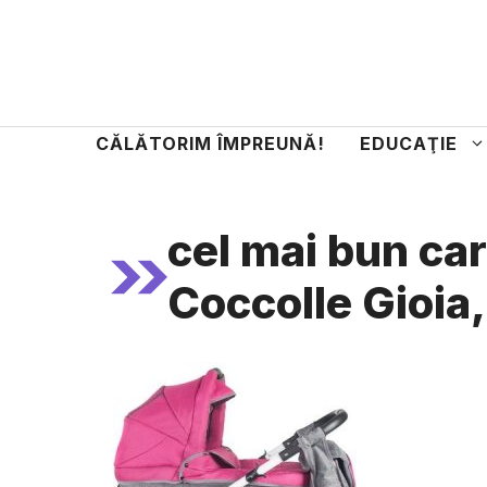
Sari
la
conținut
CĂLĂTORIM ÎMPREUNĂ!
EDUCAŢIE
cel mai bun car
Coccolle Gioia,