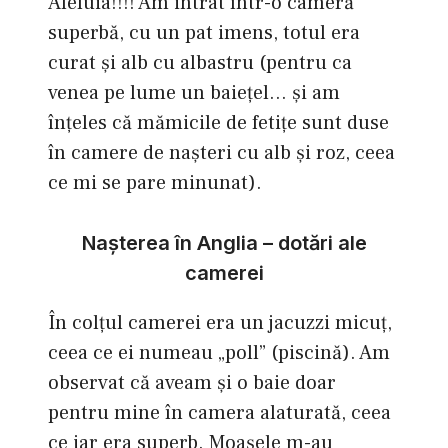
Aleluia!!!! Am intrat într-o cameră
superbă, cu un pat imens, totul era
curat şi alb cu albastru (pentru ca
venea pe lume un baieţel… şi am
înţeles că mămicile de fetiţe sunt duse
în camere de naşteri cu alb şi roz, ceea
ce mi se pare minunat).
Naşterea în Anglia – dotări ale
camerei
În colţul camerei era un jacuzzi micuţ,
ceea ce ei numeau „poll” (piscină). Am
observat că aveam şi o baie doar
pentru mine în camera alaturată, ceea
ce iar era superb. Moaşele m-au