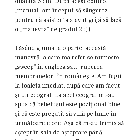
dilatată 6 cm. După acest control
„manual” am început să sângerez
pentru că asistenta a avut grijă să facă
o „manevra” de gradul 2 :))
Lăsând gluma la o parte, această
manevră la care ma refer se numeste
„sweep” în engleza sau „ruperea
membranelor” în româneşte. Am fugit
la toaleta imediat, după care am facut
şi un ecograf. La acel ecograf mi-au
spus că bebeluşul este poziţionat bine
şi că este pregatit să vină pe lume în
următoarele ore. Aşa că m-au trimis să
aştept în sala de aşteptare până