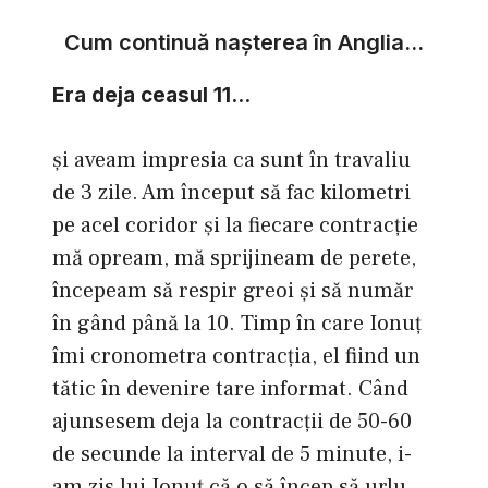
Cum continuă naşterea în Anglia…
Era deja ceasul 11…
şi aveam impresia ca sunt în travaliu
de 3 zile. Am început să fac kilometri
pe acel coridor şi la fiecare contracţie
mă opream, mă sprijineam de perete,
începeam să respir greoi şi să număr
în gând până la 10. Timp în care Ionuţ
îmi cronometra contracţia, el fiind un
tătic în devenire tare informat. Când
ajunsesem deja la contracţii de 50-60
de secunde la interval de 5 minute, i-
am zis lui Ionuţ că o să încep să urlu