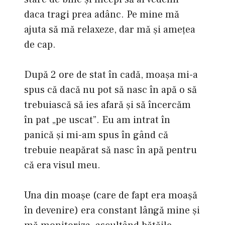
daca tragi prea adânc. Pe mine mă
ajuta să mă relaxeze, dar mă şi ameţea
de cap.
După 2 ore de stat în cadă, moaşa mi-a
spus că dacă nu pot să nasc în apă o să
trebuiască să ies afară şi să încercăm
în pat „pe uscat”. Eu am intrat în
panică şi mi-am spus în gând că
trebuie neapărat să nasc în apă pentru
că era visul meu.
Una din moaşe (care de fapt era moaşă
în devenire) era constant lângă mine şi