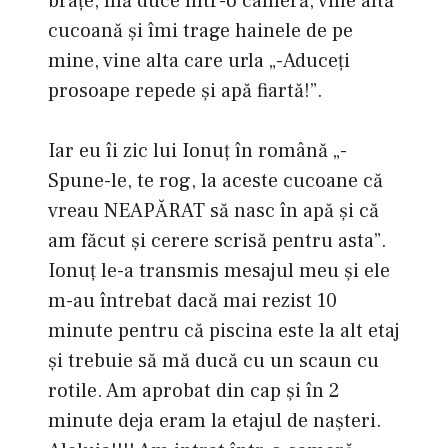
braţe, mă duce într-o cameră, vine altă
cucoană şi îmi trage hainele de pe
mine, vine alta care urla „-Aduceţi
prosoape repede şi apă fiartă!”.
Iar eu îi zic lui Ionuţ în română „-
Spune-le, te rog, la aceste cucoane că
vreau NEAPĂRAT să nasc în apă şi că
am făcut şi cerere scrisă pentru asta”.
Ionuţ le-a transmis mesajul meu şi ele
m-au întrebat dacă mai rezist 10
minute pentru că piscina este la alt etaj
şi trebuie să mă ducă cu un scaun cu
rotile. Am aprobat din cap şi în 2
minute deja eram la etajul de naşteri.