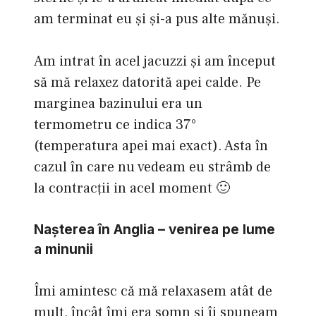
am terminat eu şi şi-a pus alte mănuşi.
Am intrat în acel jacuzzi şi am început
să mă relaxez datorită apei calde. Pe
marginea bazinului era un
termometru ce indica 37°
(temperatura apei mai exact). Asta în
cazul în care nu vedeam eu strâmb de
la contracţii in acel moment 🙂
Naşterea în Anglia – venirea pe lume
a minunii
Îmi amintesc că mă relaxasem atât de
mult, încât îmi era somn şi îi spuneam