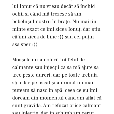
lui Ionuţ că nu vreau decât să închid
ochii şi când mă trezesc să am
bebeluşul nostru în braţe. Nu mai ţin
minte exact ce îmi zicea Ionuţ, dar ştiu
că îmi zicea de bine :)) sau cel puţin
asa sper :))
Moaşele mi-au oferit tot felul de
calmante sau injecţii ca să mă ajute să
trec peste dureri, dar pe toate trebuia
să le fac pe uscat şi automat nu mai
puteam să nasc în apă, ceea ce eu îmi
doream din momentul când am aflat că
sunt gravidă. Am refuzat orice calmant
sau injectie, dar în schimb am cerut