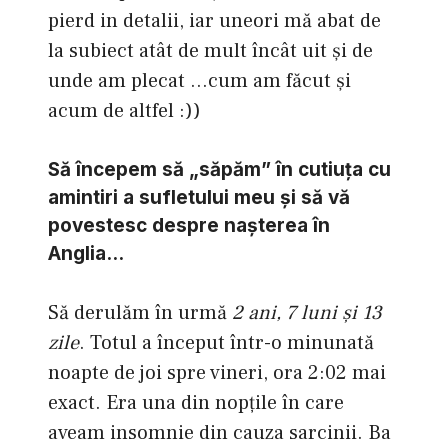
pierd in detalii, iar uneori mă abat de
la subiect atât de mult încât uit şi de
unde am plecat …cum am făcut şi
acum de altfel :))
Să începem să „săpăm” în cutiuţa cu
amintiri a sufletului meu şi să vă
povestesc despre naşterea în
Anglia…
Să derulăm în urmă
2 ani, 7 luni şi 13
zile
. Totul a început într-o minunată
noapte de joi spre vineri, ora 2:02 mai
exact. Era una din nopţile în care
aveam insomnie din cauza sarcinii. Ba