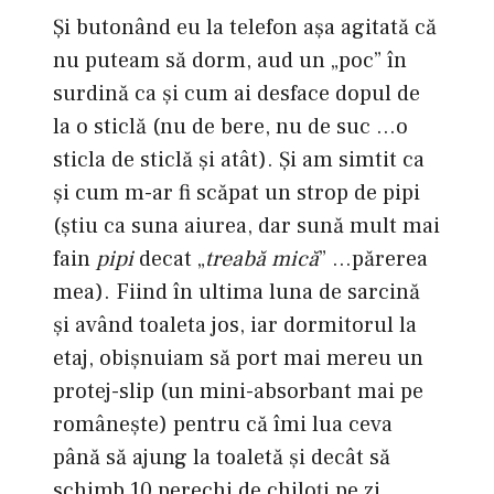
Şi butonând eu la telefon aşa agitată că
nu puteam să dorm, aud un „poc” în
surdină ca şi cum ai desface dopul de
la o sticlă (nu de bere, nu de suc …o
sticla de sticlă şi atât). Şi am simtit ca
şi cum m-ar fi scăpat un strop de pipi
(ştiu ca suna aiurea, dar sună mult mai
fain
pipi
decat „
treabă mică
” …părerea
mea). Fiind în ultima luna de sarcină
şi având toaleta jos, iar dormitorul la
etaj, obişnuiam să port mai mereu un
protej-slip (un mini-absorbant mai pe
româneşte) pentru că îmi lua ceva
până să ajung la toaletă şi decât să
schimb 10 perechi de chiloţi pe zi,