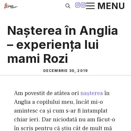
Sari
MENU
la
conținut
Naşterea în Anglia
– experienţa lui
mami Rozi
DECEMBRIE 30, 2019
Am povestit de atâtea ori
naşterea
în
Anglia a copilului meu, încât mi-o
amintesc ca şi cum s-ar fi intamplat
chiar ieri. Dar niciodată nu am făcut-o
în scris pentru că ştiu cât de mult mă