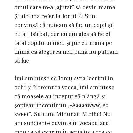
omul care m-a „ajutat” să devin mama.
Şi aici ma refer la Ionut ♡ Sunt
convinsă că puteam să fac un copil şi
cu alt bărbat, dar eu am ales să fie el
tatal copilului meu şi jur cu mâna pe
inimă că alegerea mai bună nu puteam
să fac.
Îmi amintesc că Ionuţ avea lacrimi în
ochi şi îi tremura vocea, îmi amintesc
că moaşele au inceput să plângă şi
şopteau încontinuu „-Aaaaawww, so
sweet”. Sublim! Minunat! Mirific! Nu
am suficiente cuvinte în vocabularul
meu ca să exprim în scris tot ceea ce