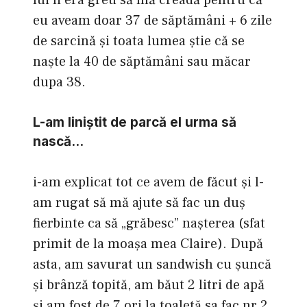
eu aveam doar 37 de săptămâni + 6 zile
de sarcină şi toata lumea ştie că se
naşte la 40 de săptămâni sau măcar
dupa 38.
L-am liniştit de parcă el urma să
nască…
i-am explicat tot ce avem de făcut şi l-
am rugat să mă ajute să fac un duş
fierbinte ca să „grăbesc” naşterea (sfat
primit de la moaşa mea Claire). După
asta, am savurat un sandwish cu şuncă
şi brânză topită, am băut 2 litri de apă
şi am fost de 7 ori la toaletă sa fac nr 2.