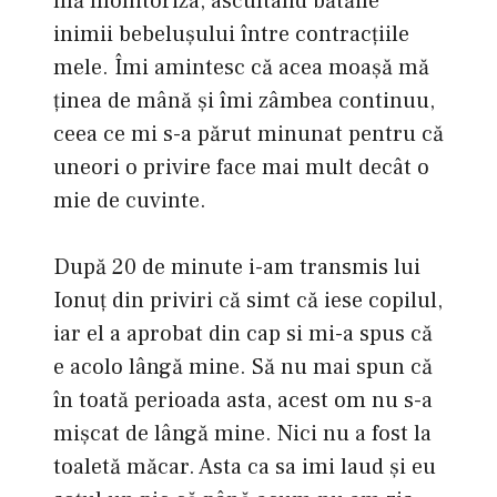
mă monitoriza, ascultând bătăile
inimii bebeluşului între contracţiile
mele. Îmi amintesc că acea moaşă mă
ţinea de mână şi îmi zâmbea continuu,
ceea ce mi s-a părut minunat pentru că
uneori o privire face mai mult decât o
mie de cuvinte.
După 20 de minute i-am transmis lui
Ionuţ din priviri că simt că iese copilul,
iar el a aprobat din cap si mi-a spus că
e acolo lângă mine. Să nu mai spun că
în toată perioada asta, acest om nu s-a
mişcat de lângă mine. Nici nu a fost la
toaletă măcar. Asta ca sa imi laud şi eu