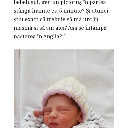
bebelusul, gen un picioruş în partea
stângă înainte cu 5 minute? Şi atunci
ştiu exact că trebuie să mă urc în
maşină şi să vin aici? Aşa se întâmpă
naşterea în Anglia?!”