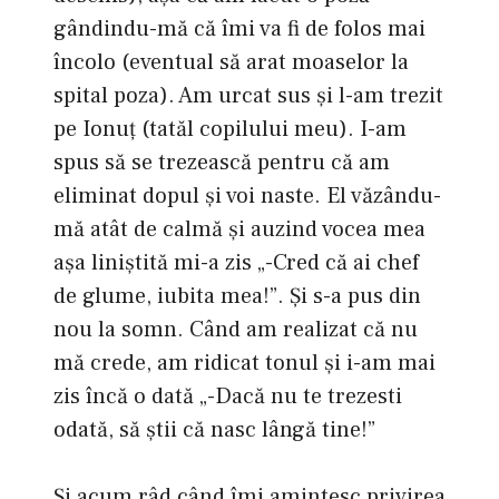
gândindu-mă că îmi va fi de folos mai
încolo (eventual să arat moaselor la
spital poza). Am urcat sus şi l-am trezit
pe Ionuţ (tatăl copilului meu). I-am
spus să se trezească pentru că am
eliminat dopul şi voi naste. El văzându-
mă atât de calmă şi auzind vocea mea
aşa liniştită mi-a zis „-Cred că ai chef
de glume, iubita mea!”. Şi s-a pus din
nou la somn. Când am realizat că nu
mă crede, am ridicat tonul şi i-am mai
zis încă o dată „-Dacă nu te trezesti
odată, să ştii că nasc lângă tine!”
Şi acum râd când îmi amintesc privirea