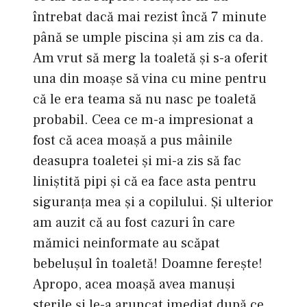
întrebat dacă mai rezist încă 7 minute
până se umple piscina şi am zis ca da.
Am vrut să merg la toaletă şi s-a oferit
una din moaşe să vina cu mine pentru
că le era teama să nu nasc pe toaletă
probabil. Ceea ce m-a impresionat a
fost că acea moaşă a pus mâinile
deasupra toaletei şi mi-a zis să fac
liniştită pipi şi că ea face asta pentru
siguranţa mea şi a copilului. Şi ulterior
am auzit că au fost cazuri în care
mămici neinformate au scăpat
bebeluşul în toaletă! Doamne fereşte!
Apropo, acea moaşă avea manuşi
sterile şi le-a aruncat imediat după ce