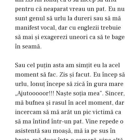
pentru că neaparat vreau un pat. Eu nu
sunt genul să urlu la dureri sau să mă
manifest vocal, dar cu englezii trebuie
să mai şi exagerezi uneori ca să te bage
în seamă.
Sau cel puţin asta am simţit eu la acel
moment să fac. Zis şi facut. Eu încep să
urlu, Ionuţ începe să zică în gura mare
„Ajutooooor!!! Naşte soţia mea”. Sincer,
mă bufnea şi rasul în acel moment, dar
incercam să mă arăt un pic victimă ca
să ma întind într-un pat. Vine repede o
asistentă sau moaşă, mă ia pe sus în