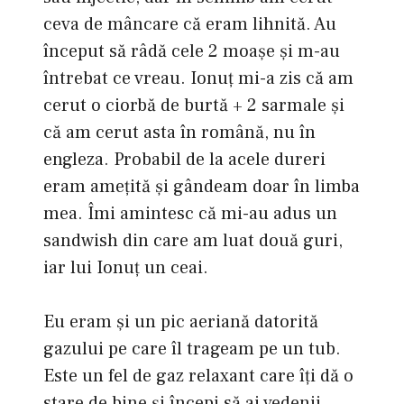
ceva de mâncare că eram lihnită. Au
început să râdă cele 2 moaşe şi m-au
întrebat ce vreau. Ionuţ mi-a zis că am
cerut o ciorbă de burtă + 2 sarmale şi
că am cerut asta în română, nu în
engleza. Probabil de la acele dureri
eram ameţită şi gândeam doar în limba
mea. Îmi amintesc că mi-au adus un
sandwish din care am luat două guri,
iar lui Ionuţ un ceai.
Eu eram şi un pic aeriană datorită
gazului pe care îl trageam pe un tub.
Este un fel de gaz relaxant care îţi dă o
stare de bine şi începi să ai vedenii