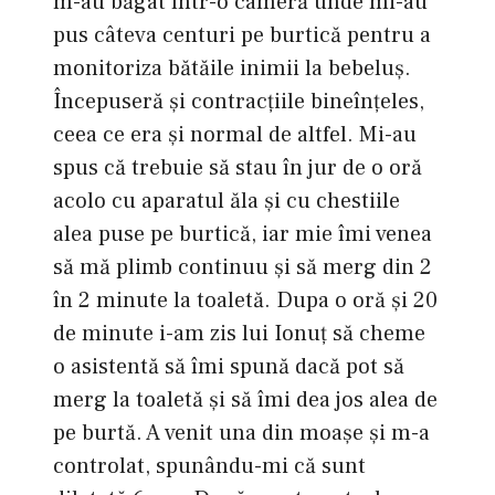
m-au băgat într-o cameră unde mi-au
pus câteva centuri pe burtică pentru a
monitoriza bătăile inimii la bebeluş.
Începuseră şi contracţiile bineînţeles,
ceea ce era şi normal de altfel. Mi-au
spus că trebuie să stau în jur de o oră
acolo cu aparatul ăla şi cu chestiile
alea puse pe burtică, iar mie îmi venea
să mă plimb continuu şi să merg din 2
în 2 minute la toaletă. Dupa o oră şi 20
de minute i-am zis lui Ionuţ să cheme
o asistentă să îmi spună dacă pot să
merg la toaletă şi să îmi dea jos alea de
pe burtă. A venit una din moaşe şi m-a
controlat, spunându-mi că sunt