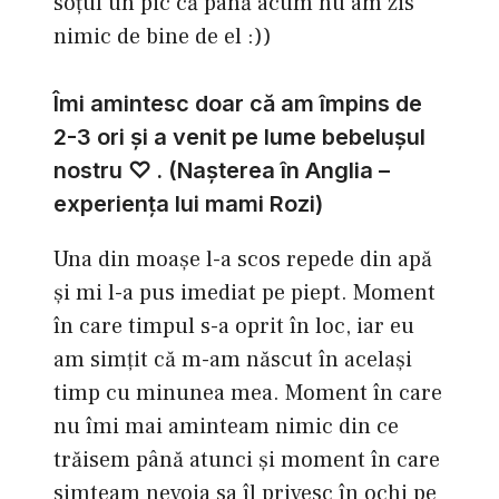
soţul un pic că până acum nu am zis
nimic de bine de el :))
Îmi amintesc doar că am împins de
2-3 ori şi a venit pe lume bebeluşul
nostru ♡ . (Naşterea în Anglia –
experienţa lui mami Rozi)
Una din moaşe l-a scos repede din apă
şi mi l-a pus imediat pe piept. Moment
în care timpul s-a oprit în loc, iar eu
am simţit că m-am născut în acelaşi
timp cu minunea mea. Moment în care
nu îmi mai aminteam nimic din ce
trăisem până atunci şi moment în care
simteam nevoia sa îl privesc în ochi pe