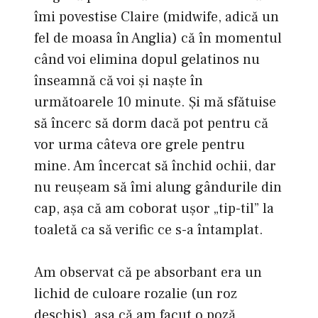
îmi povestise Claire (midwife, adică un
fel de moasa în Anglia) că în momentul
când voi elimina dopul gelatinos nu
înseamnă că voi şi naşte în
următoarele 10 minute. Şi mă sfătuise
să încerc să dorm dacă pot pentru că
vor urma câteva ore grele pentru
mine. Am încercat să închid ochii, dar
nu reuşeam să îmi alung gândurile din
cap, aşa că am coborat uşor „tip-til” la
toaletă ca să verific ce s-a întamplat.
Am observat că pe absorbant era un
lichid de culoare rozalie (un roz
deschis), aşa că am facut o poză