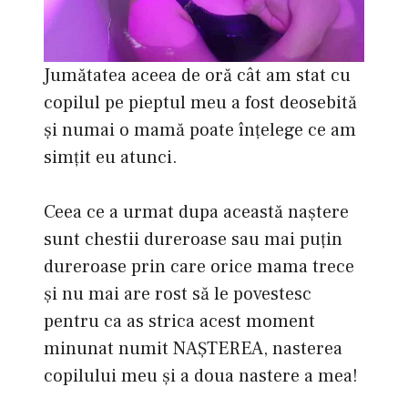
Jumătatea aceea de oră cât am stat cu
copilul pe pieptul meu a fost deosebită
şi numai o mamă poate înţelege ce am
simţit eu atunci.
Ceea ce a urmat dupa această naştere
sunt chestii dureroase sau mai puţin
dureroase prin care orice mama trece
şi nu mai are rost să le povestesc
pentru ca as strica acest moment
minunat numit NAŞTEREA, nasterea
copilului meu şi a doua nastere a mea!