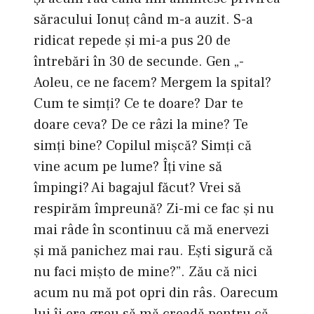
săracului Ionuţ când m-a auzit. S-a
ridicat repede şi mi-a pus 20 de
întrebări în 30 de secunde. Gen „-
Aoleu, ce ne facem? Mergem la spital?
Cum te simţi? Ce te doare? Dar te
doare ceva? De ce râzi la mine? Te
simţi bine? Copilul mişcă? Simţi că
vine acum pe lume? Îţi vine să
împingi? Ai bagajul făcut? Vrei să
respirăm împreună? Zi-mi ce fac şi nu
mai râde în scontinuu că mă enervezi
şi mă panichez mai rau. Eşti sigură că
nu faci mişto de mine?”. Zău că nici
acum nu mă pot opri din râs. Oarecum
lui îi era greu să mă creadă pentru că