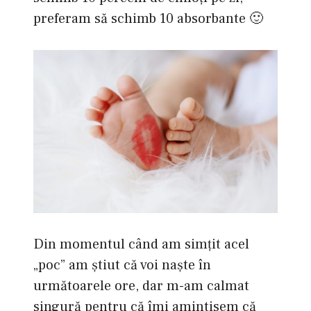
preferam să schimb 10 absorbante 🙂
Din momentul când am simţit acel
„poc” am ştiut că voi naşte în
următoarele ore, dar m-am calmat
singură pentru că îmi amintisem că