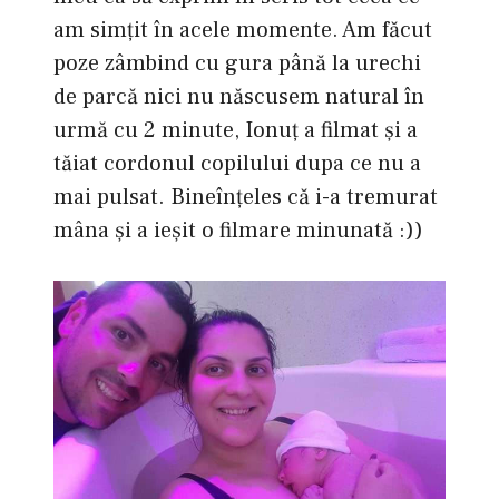
am simţit în acele momente. Am făcut
poze zâmbind cu gura până la urechi
de parcă nici nu născusem natural în
urmă cu 2 minute, Ionuţ a filmat şi a
tăiat cordonul copilului dupa ce nu a
mai pulsat. Bineînţeles că i-a tremurat
mâna şi a ieşit o filmare minunată :))