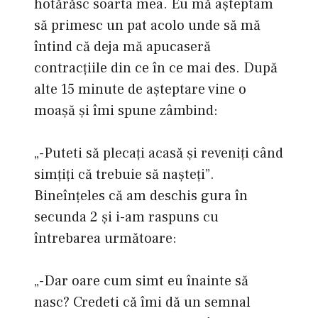
hotărăsc soarta mea. Eu mă aşteptam
să primesc un pat acolo unde să mă
întind că deja mă apucaseră
contracţiile din ce în ce mai des. După
alte 15 minute de aşteptare vine o
moaşă şi îmi spune zâmbind:
„-Puteti să plecaţi acasă şi reveniţi când
simţiţi că trebuie să naşteţi”.
Bineînţeles că am deschis gura în
secunda 2 şi i-am raspuns cu
întrebarea următoare:
„-Dar oare cum simt eu înainte să
nasc? Credeti că îmi dă un semnal