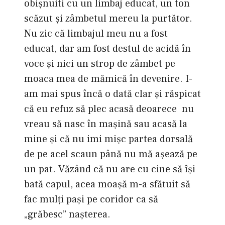
obişnuiti cu un limbaj educat, un ton
scăzut şi zâmbetul mereu la purtător.
Nu zic că limbajul meu nu a fost
educat, dar am fost destul de acidă în
voce şi nici un strop de zâmbet pe
moaca mea de mămică în devenire. I-
am mai spus încă o dată clar şi răspicat
că eu refuz să plec acasă deoarece nu
vreau să nasc în maşină sau acasă la
mine şi că nu imi mişc partea dorsală
de pe acel scaun până nu mă aşează pe
un pat. Văzând că nu are cu cine să îşi
bată capul, acea moaşă m-a sfătuit să
fac mulţi paşi pe coridor ca să
„grăbesc” naşterea.