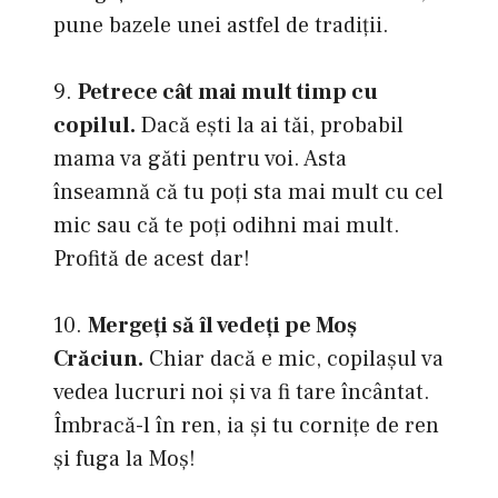
pune bazele unei astfel de tradiţii.
9.
Petrece cât mai mult timp cu
copilul.
Dacă eşti la ai tăi, probabil
mama va găti pentru voi. Asta
înseamnă că tu poţi sta mai mult cu cel
mic sau că te poţi odihni mai mult.
Profită de acest dar!
10.
Mergeţi să îl vedeţi pe Moş
Crăciun.
Chiar dacă e mic, copilaşul va
vedea lucruri noi şi va fi tare încântat.
Îmbracă-l în ren, ia şi tu corniţe de ren
şi fuga la Moş!