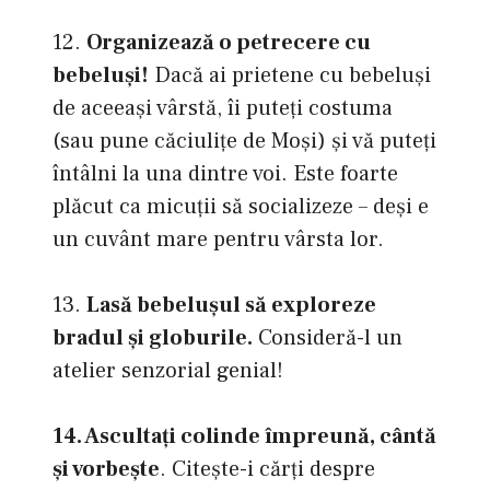
12.
Organizează o petrecere cu
bebeluşi!
Dacă ai prietene cu bebeluşi
de aceeaşi vârstă, îi puteţi costuma
(sau pune căciuliţe de Moşi) şi vă puteţi
întâlni la una dintre voi. Este foarte
plăcut ca micuţii să socializeze – deşi e
un cuvânt mare pentru vârsta lor.
13.
Lasă bebeluşul să exploreze
bradul şi globurile.
Consideră-l un
atelier senzorial genial!
14. Ascultaţi colinde împreună, cântă
şi vorbeşte
. Citeşte-i cărţi despre