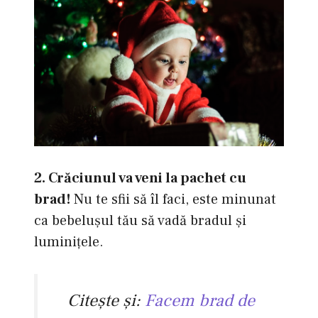
2. Crăciunul va veni la pachet cu
brad!
Nu te sfii să îl faci, este minunat
ca bebeluşul tău să vadă bradul şi
luminiţele.
Citeşte şi:
Facem brad de