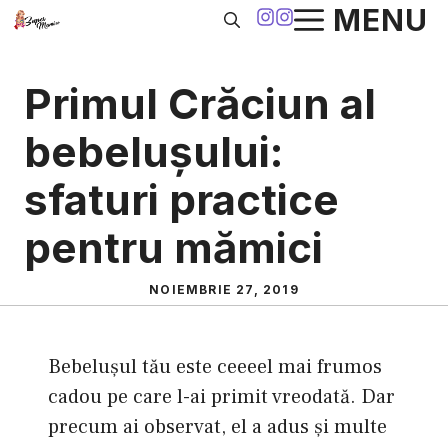
Sari
MENU
la
conținut
Primul Crăciun al
bebeluşului:
sfaturi practice
pentru mămici
NOIEMBRIE 27, 2019
Bebeluşul tău este ceeeel mai frumos
cadou pe care l-ai primit vreodată. Dar
precum ai observat, el a adus şi multe