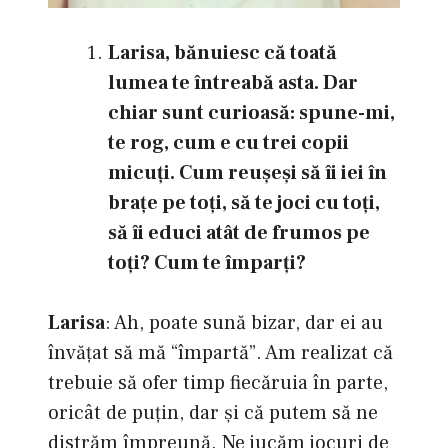
Larisa, bănuiesc că toată
lumea te întreabă asta. Dar
chiar sunt curioasă: spune-mi,
te rog, cum e cu trei copii
micuţi. Cum reuşeşi să îi iei în
braţe pe toţi, să te joci cu toţi,
să îi educi atât de frumos pe
toţi? Cum te împarţi?
Larisa
: Ah, poate sună bizar, dar ei au
învățat să mă “împartă”. Am realizat că
trebuie să ofer timp fiecăruia în parte,
oricât de puțin, dar și că putem să ne
distrăm împreună. Ne jucăm jocuri de