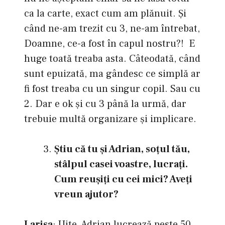
ca la carte, exact cum am plănuit. Și
când ne-am trezit cu 3, ne-am întrebat,
Doamne, ce-a fost în capul nostru?! E
huge toată treaba asta. Câteodată, când
sunt epuizată, ma gândesc ce simplă ar
fi fost treaba cu un singur copil. Sau cu
2. Dar e ok și cu 3 până la urmă, dar
trebuie multă organizare și implicare.
Ştiu că tu şi Adrian, soţul tău,
stâlpul casei voastre, lucraţi.
Cum reuşiţi cu cei mici? Aveţi
vreun ajutor?
Larisa
: Uite, Adrian lucrează peste 50