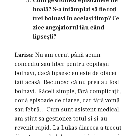
Cum gestionezi episoadele de
boală? S-a întâmplat să fie toţi
trei bolnavi în acelaşi timp? Ce
zice angajatorul tău când
lipseşti?
Larisa
: Nu am cerut până acum
concediu sau liber pentru copilașii
bolnavi, dacă lipsesc eu este de obicei
tati acasă. Recunosc că nu prea au fost
bolnavi. Răceli simple, fără complicații,
două episoade de diaree, dar fără vomă
sau febră… Cum sunt asistent medical,
am știut sa gestionez totul și și-au
revenit rapid. La Lukas diareea a trecut