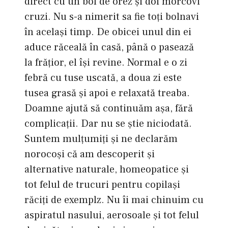
direct cu un bol de orez și doi morcovi
cruzi. Nu s-a nimerit sa fie toți bolnavi
în același timp. De obicei unul din ei
aduce răceală în casă, până o pasează
la frățior, el își revine. Normal e o zi
febră cu tuse uscată, a doua zi este
tusea grasă și apoi e relaxată treaba.
Doamne ajută să continuăm aşa, fără
complicații. Dar nu se știe niciodată.
Suntem mulțumiți și ne declarăm
norocoși că am descoperit și
alternative naturale, homeopatice și
tot felul de trucuri pentru copilași
răciți de exemplz. Nu îi mai chinuim cu
aspiratul nasului, aerosoale și tot felul