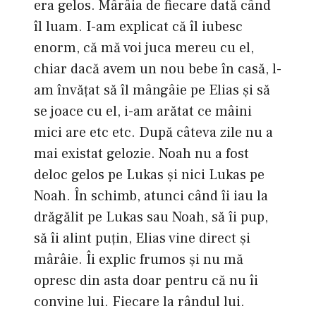
era gelos. Mârâia de fiecare dată când
îl luam. I-am explicat că îl iubesc
enorm, că mă voi juca mereu cu el,
chiar dacă avem un nou bebe în casă, l-
am învățat să îl mângâie pe Elias și să
se joace cu el, i-am arătat ce mâini
mici are etc etc. După câteva zile nu a
mai existat gelozie. Noah nu a fost
deloc gelos pe Lukas și nici Lukas pe
Noah. În schimb, atunci când îi iau la
drăgălit pe Lukas sau Noah, să îi pup,
să îi alint puțin, Elias vine direct și
mârâie. Îi explic frumos și nu mă
opresc din asta doar pentru că nu îi
convine lui. Fiecare la rândul lui.