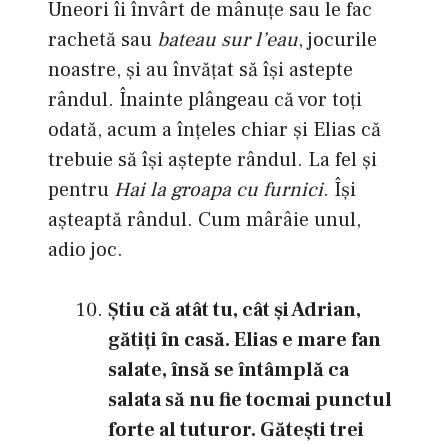
Uneori îi învârt de mânuțe sau le fac
rachetă sau
bateau sur l’eau
, jocurile
noastre, și au învățat să își astepte
rândul. Înainte plângeau că vor toți
odată, acum a înțeles chiar și Elias că
trebuie să își aștepte rândul. La fel și
pentru
Hai la groapa cu furnici
. Își
așteaptă rândul. Cum mârâie unul,
adio joc.
Ştiu că atât tu, cât şi Adrian,
gătiţi în casă. Elias e mare fan
salate, însă se întâmplă ca
salata să nu fie tocmai punctul
forte al tuturor. Găteşti trei