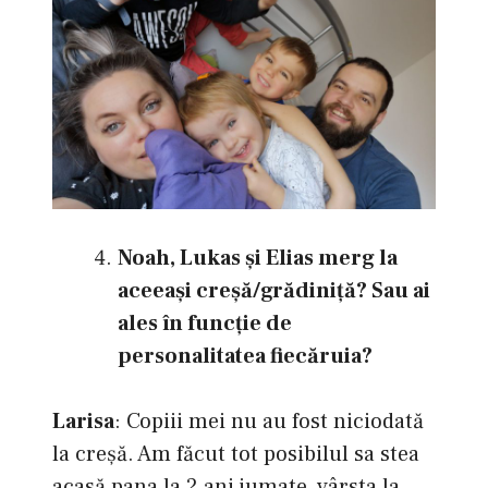
Noah, Lukas şi Elias merg la
aceeaşi creşă/grădiniţă? Sau ai
ales în funcţie de
personalitatea fiecăruia?
Larisa
: Copiii mei nu au fost niciodată
la creșă. Am făcut tot posibilul sa stea
acasă pana la 2 ani jumate, vârsta la