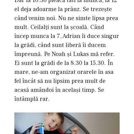
Dar la 10.30 pleacă tati la muncă, la 12
el deja adoarme la prânz. Se trezește
când venim noi. Nu ne simte lipsa prea
mult. Ceilalți sunt la școală. Când
încep munca la 7, Adrian îi duce singur
la grădi, când sunt liberă îi ducem
împreună. Pe Noah și Lukas mă refer.
Ei sunt la grădi de la 8.30 la 15.30. În
mare, ne-am organizat orarele în asa
fel încât să nu lipsim prea mult de
acasă amândoi în același timp. Se
întâmplă rar.