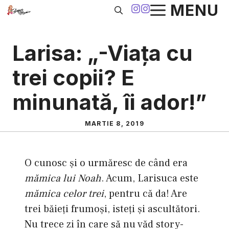
Sari
MENU
la
conținut
Larisa: „-Viaţa cu
trei copii? E
minunată, îi ador!”
MARTIE 8, 2019
O cunosc şi o urmăresc de când era
mămica lui Noah
. Acum, Larisuca este
mămica celor trei
, pentru că da! Are
trei băieţi frumoşi, isteţi şi ascultători.
Nu trece zi în care să nu văd story-