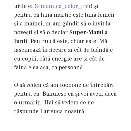
urile ei (
@mamica_celor_trei
) şi
pentru că luna martie este luna femeii
şi a mamei, m-am gândit să o invit la
poveşti şi să o declar
Super-Mami a
lunii
. Pentru că este, chiar este! Mă
fascinează în fiecare zi cât de blândă e
cu copiii, câtă energie are şi cât de
faină e ea aşa, ca persoană.
O să vedeţi că am toooone de întrebări
pentru ea! Bănuiesc că şi voi aveţi, dacă
o urmăriţi. Hai să vedem ce ne
răspunde Larisuca noastră!