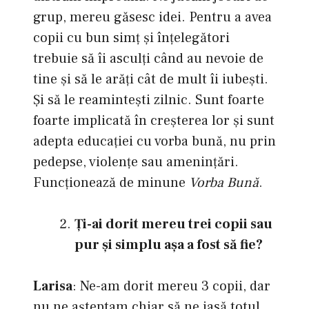
grup, mereu găsesc idei. Pentru a avea
copii cu bun simţ și înțelegători
trebuie să îi asculți când au nevoie de
tine și să le arăți cât de mult îi iubești.
Și să le reamintești zilnic. Sunt foarte
foarte implicată în creșterea lor și sunt
adepta educației cu vorba bună, nu prin
pedepse, violenţe sau amenințări.
Funcționează de minune
Vorba Bună
.
Ţi-ai dorit mereu trei copii sau
pur şi simplu aşa a fost să fie?
Larisa
: Ne-am dorit mereu 3 copii, dar
nu ne aşteptam chiar să ne iasă totul