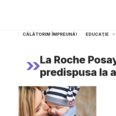
Sari
la
conținut
CĂLĂTORIM ÎMPREUNĂ!
EDUCAŢIE
La Roche Posay
predispusa la 