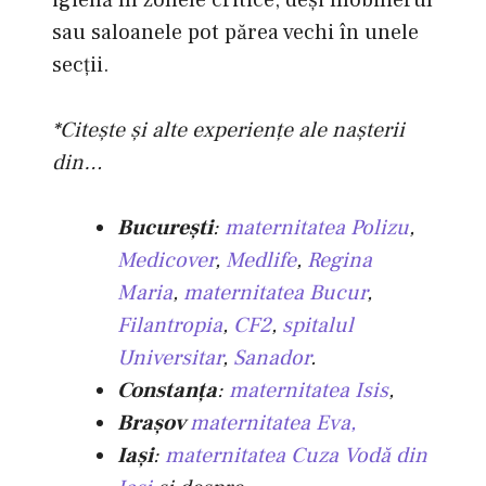
sau saloanele pot părea vechi în unele
secții.
*Citeşte şi alte experienţe ale naşterii
din…
Bucureşti
:
maternitatea Polizu
,
Medicover
,
Medlife
,
Regina
Maria
,
maternitatea Bucur
,
Filantropia
,
CF2
,
spitalul
Universitar
,
Sanador
.
Constanţa
:
maternitatea Isis
,
Braşov
maternitatea
Eva,
Iaşi
:
maternitatea Cuza Vodă din