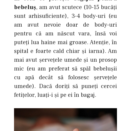
bebeluş
, am avut scutece (10-15 bucăţi
sunt arhisuficiente), 3-4 body-uri (eu
am avut nevoie doar de body-uri
pentru că am născut vara, însă voi
puteţi lua haine mai groase. Atenţie, în
spital e foarte cald chiar şi iarna). Am
mai avut şerveţele umede şi un prosop
mic (eu am preferat să spăl bebeluşii
cu apă decât să folosesc şerveţele
umede). Dacă doriţi să puneţi cercei
fetiţelor, luaţi-i şi pe ei în bagaj.