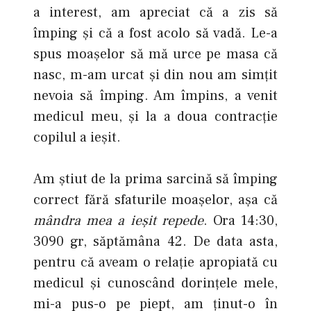
a interest, am apreciat că a zis să
împing şi că a fost acolo să vadă. Le-a
spus moaşelor să mă urce pe masa că
nasc, m-am urcat şi din nou am simţit
nevoia să împing. Am împins, a venit
medicul meu, şi la a doua contracţie
copilul a ieşit.
Am ştiut de la prima sarcină să împing
correct fără sfaturile moaşelor, aşa că
mândra mea a ieşit repede
. Ora 14:30,
3090 gr, săptămâna 42. De data asta,
pentru că aveam o relaţie apropiată cu
medicul şi cunoscând dorinţele mele,
mi-a pus-o pe piept, am ţinut-o în