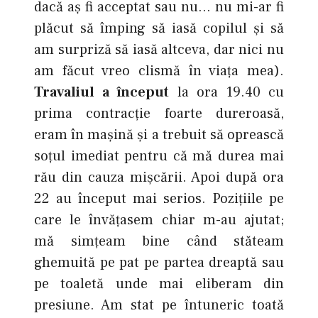
dacă aş fi acceptat sau nu… nu mi-ar fi
plăcut să împing să iasă copilul şi să
am surpriză să iasă altceva, dar nici nu
am făcut vreo clismă în viaţa mea).
Travaliul a început
la ora 19.40 cu
prima contracţie foarte dureroasă,
eram în maşină şi a trebuit să oprească
soţul imediat pentru că mă durea mai
rău din cauza mişcării. Apoi după ora
22 au început mai serios. Poziţiile pe
care le învăţasem chiar m-au ajutat;
mă simţeam bine când stăteam
ghemuită pe pat pe partea dreaptă sau
pe toaletă unde mai eliberam din
presiune. Am stat pe întuneric toată