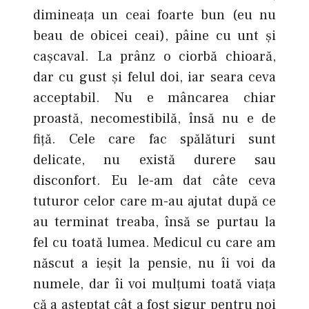
dimineaţa un ceai foarte bun (eu nu
beau de obicei ceai), pâine cu unt şi
caşcaval. La prânz o ciorbă chioară,
dar cu gust şi felul doi, iar seara ceva
acceptabil. Nu e mâncarea chiar
proastă, necomestibilă, însă nu e de
fiţă. Cele care fac spălături sunt
delicate, nu există durere sau
disconfort. Eu le-am dat câte ceva
tuturor celor care m-au ajutat după ce
au terminat treaba, însă se purtau la
fel cu toată lumea. Medicul cu care am
născut a ieşit la pensie, nu îi voi da
numele, dar îi voi mulţumi toată viaţa
că a aşteptat cât a fost sigur pentru noi