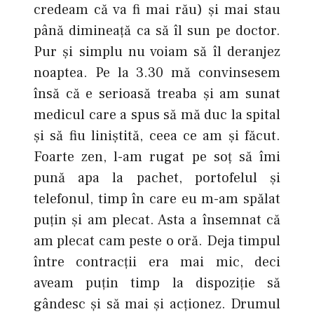
credeam că va fi mai rău) şi mai stau
până dimineaţă ca să îl sun pe doctor.
Pur şi simplu nu voiam să îl deranjez
noaptea. Pe la 3.30 mă convinsesem
însă că e serioasă treaba şi am sunat
medicul care a spus să mă duc la spital
şi să fiu liniştită, ceea ce am şi făcut.
Foarte zen, l-am rugat pe soţ să îmi
pună apa la pachet, portofelul şi
telefonul, timp în care eu m-am spălat
puţin şi am plecat. Asta a însemnat că
am plecat cam peste o oră. Deja timpul
între contracţii era mai mic, deci
aveam puţin timp la dispoziţie să
gândesc şi să mai şi acţionez. Drumul