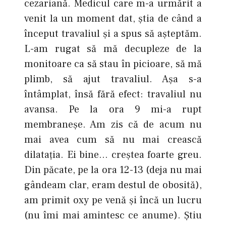
cezariană. Medicul care m-a urmărit a
venit la un moment dat, ştia de când a
început travaliul şi a spus să aşteptăm.
L-am rugat să mă decupleze de la
monitoare ca să stau în picioare, să mă
plimb, să ajut travaliul. Aşa s-a
întâmplat, însă fără efect: travaliul nu
avansa. Pe la ora 9 mi-a rupt
membraneşe. Am zis că de acum nu
mai avea cum să nu mai crească
dilataţia. Ei bine… creştea foarte greu.
Din păcate, pe la ora 12-13 (deja nu mai
gândeam clar, eram destul de obosită),
am primit oxy pe venă şi încă un lucru
(nu îmi mai amintesc ce anume). Ştiu