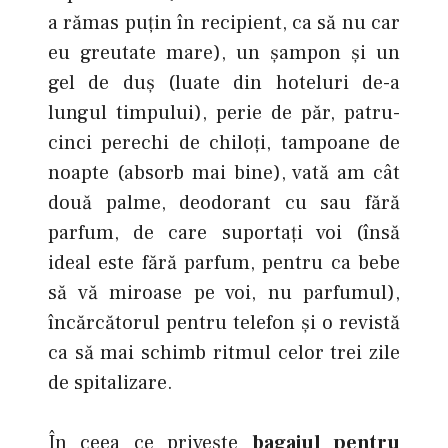
a rămas puţin în recipient, ca să nu car
eu greutate mare), un şampon şi un
gel de duş (luate din hoteluri de-a
lungul timpului), perie de păr, patru-
cinci perechi de chiloţi, tampoane de
noapte (absorb mai bine), vată am cât
două palme, deodorant cu sau fără
parfum, de care suportaţi voi (însă
ideal este fără parfum, pentru ca bebe
să vă miroase pe voi, nu parfumul),
încărcătorul pentru telefon şi o revistă
ca să mai schimb ritmul celor trei zile
de spitalizare.
În ceea ce priveşte
bagajul pentru