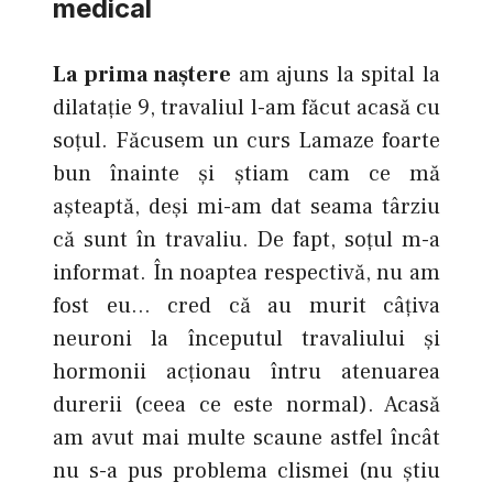
medical
La prima naştere
am ajuns la spital la
dilataţie 9, travaliul l-am făcut acasă cu
soţul. Făcusem un curs Lamaze foarte
bun înainte şi ştiam cam ce mă
aşteaptă, deşi mi-am dat seama târziu
că sunt în travaliu. De fapt, soţul m-a
informat. În noaptea respectivă, nu am
fost eu… cred că au murit câţiva
neuroni la începutul travaliului şi
hormonii acţionau întru atenuarea
durerii (ceea ce este normal). Acasă
am avut mai multe scaune astfel încât
nu s-a pus problema clismei (nu ştiu