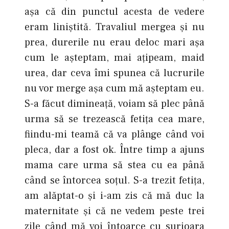
aşa că din punctul acesta de vedere
eram liniştită. Travaliul mergea şi nu
prea, durerile nu erau deloc mari aşa
cum le aşteptam, mai aţipeam, maid
urea, dar ceva îmi spunea că lucrurile
nu vor merge aşa cum mă aşteptam eu.
S-a făcut dimineaţă, voiam să plec până
urma să se trezească fetiţa cea mare,
fiindu-mi teamă că va plânge când voi
pleca, dar a fost ok. Între timp a ajuns
mama care urma să stea cu ea până
când se întorcea soţul. S-a trezit fetiţa,
am alăptat-o şi i-am zis că mă duc la
maternitate şi că ne vedem peste trei
zile când mă voi întoarce cu surioara