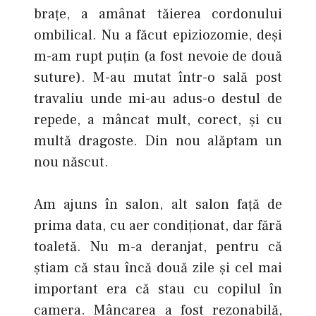
braţe, a amânat tăierea cordonului
ombilical. Nu a făcut epiziozomie, deşi
m-am rupt puţin (a fost nevoie de două
suture). M-au mutat într-o sală post
travaliu unde mi-au adus-o destul de
repede, a mâncat mult, corect, şi cu
multă dragoste. Din nou alăptam un
nou născut.
Am ajuns în salon, alt salon faţă de
prima data, cu aer condiţionat, dar fără
toaletă. Nu m-a deranjat, pentru că
ştiam că stau încă două zile şi cel mai
important era că stau cu copilul în
camera. Mâncarea a fost rezonabilă,