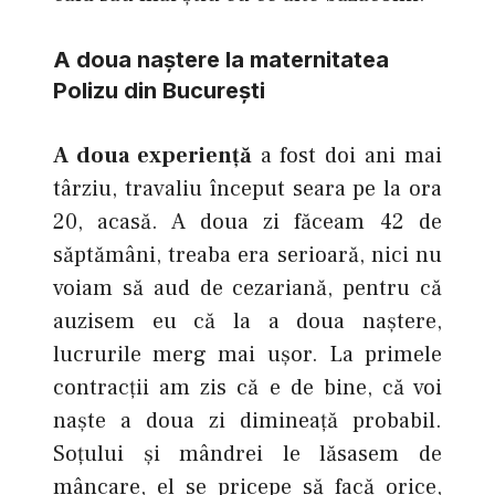
A doua naştere la maternitatea
Polizu din Bucureşti
A doua experienţă
a fost doi ani mai
târziu, travaliu început seara pe la ora
20, acasă. A doua zi făceam 42 de
săptămâni, treaba era serioară, nici nu
voiam să aud de cezariană, pentru că
auzisem eu că la a doua naştere,
lucrurile merg mai uşor. La primele
contracţii am zis că e de bine, că voi
naşte a doua zi dimineaţă probabil.
Soţului şi mândrei le lăsasem de
mâncare, el se pricepe să facă orice,