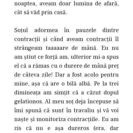
noaptea, aveam doar lumina de afară,
cât să văd prin casă.
Soţul adormea în pauzele dintre
contracţii şi când aveam contracţii îl
strângeam taaaaare de mână. Eu nu
am ştiut ce forţă am, ulterior mi-a spus
el că a rămas cu o durere de mână preţ
de câteva zile! Dar a fost acolo pentru
mine, aşa că are o bilă albă. Pe la trei
dimineaţa am simţit că a căzut dopul
gelationos. Al meu soţ deja începuse să
îmi spună că sunt în travaliu şi vă voi
naşte şi monitoriza contracţiile. Eu am
zis că nu e aşa dureros (era, dar