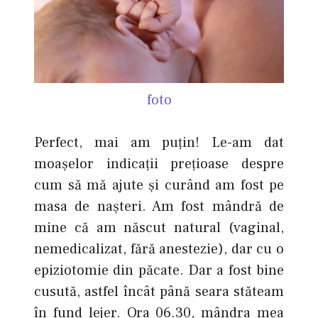
foto
Perfect, mai am puţin! Le-am dat
moaşelor indicaţii preţioase despre
cum să mă ajute şi curând am fost pe
masa de naşteri. Am fost mândră de
mine că am născut natural (vaginal,
nemedicalizat, fără anestezie), dar cu o
epiziotomie din păcate. Dar a fost bine
cusută, astfel încât până seara stăteam
în fund lejer. Ora 06.30, mândra mea