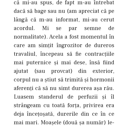
că mi-au spus, de fapt m-au întrebat
dacă să bage sau nu (am apreciat că pe
lângă că m-au informat, mi-au cerut
acordul. Mi se par semne de
normalitate). Acela a fost momentul în
care am simţit îngrozitor de dureros
travaliul, începeau să fie contracţiile
mai puternice şi mai dese, însă fiind
ajutat (sau provcat) din exterior,
corpul nu a ştiut să trimită şi hormonii
aferenţi că să nu simt durerea aşa rău.
Luasem standerul de perfuzii şi îl
strângeam cu toată forţa, privirea era
deja înceţoşată, durerile din ce în ce
mai mari. Moaşele (două şa număr) le-