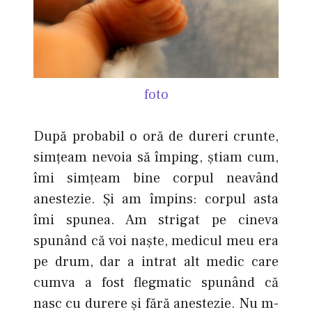
foto
După probabil o oră de dureri crunte,
simţeam nevoia să împing, ştiam cum,
îmi simţeam bine corpul neavând
anestezie. Şi am împins: corpul asta
îmi spunea. Am strigat pe cineva
spunând că voi naşte, medicul meu era
pe drum, dar a intrat alt medic care
cumva a fost flegmatic spunând că
nasc cu durere şi fără anestezie. Nu m-