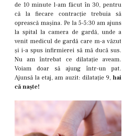
de 10 minute l-am făcut în 30, pentru
că la fiecare contracţie trebuia să
oprească maşina. Pe la 5-5:30 am ajuns
la spital la camera de gardă, unde a
venit medicul de gardă care m-a văzut
şi i-a spus infirmierei să mă ducă sus.
Nu am întrebat ce dilataţie aveam.
Voiam doar să ajung într-un pat.
Ajunsă la etaj, am auzit: dilataţie 9,
hai
că naşte!