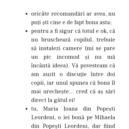
oricâte recomandări ar avea, nu
poţi şti cine e de fapt bona asta;
pentru a fi sigur că totul e ok, că
nu bruschează copilul, trebuie
să instalezi camere (mi se pare
un pic incomod şi nu mă
încântă ideea). Vă povesteam că
am auzit o discuţie între doi
copii, iar unul spunea că bona îl
mai urecheşte… cred că aş sări
direct la gâtul ei!
tu, Maria Ioana din Popeşti
Leordeni, o iei bonă pe Mihaela
din Popeşti Leordeni, dar fiind