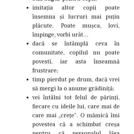
imitaţia altor copii poate
însemna şi lucruri mai puţin
plăcute. Poate muşca, lovi,
împinge, vorbi urât…
dacă se întâmplă ceva în
comunitate, copilul nu poate
povesti, iar asta înseamnă
frustrare;
timp pierdut pe drum, dacă vrei
să mergi la o anume grădiniţă;
vei întâlni tot felul de părinţi,
fiecare cu ideile lui, care mai de
care mai „creţe”. O mămică îmi
povestea că a schimbat creşa
pentru că personalul lăsa