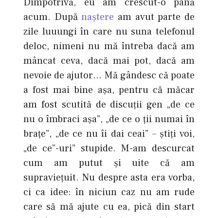
Dimpotrivă, eu am crescut-o până
acum. După
naştere
am avut parte de
zile luuungi în care nu suna telefonul
deloc, nimeni nu mă întreba dacă am
mâncat ceva, dacă mai pot, dacă am
nevoie de ajutor… Mă gândesc că poate
a fost mai bine aşa, pentru că măcar
am fost scutită de discuţii gen „de ce
nu o îmbraci aşa”, „de ce o ţii numai în
braţe”, „de ce nu îi dai ceai” – ştiţi voi,
„de ce”-uri” stupide. M-am descurcat
cum am putut şi uite că am
supravieţuit. Nu despre asta era vorba,
ci ca idee: în niciun caz nu am rude
care să mă ajute cu ea, pică din start