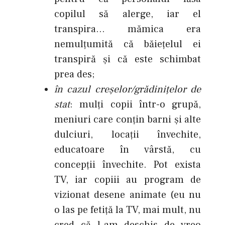
copilul să alerge, iar el
transpira… mămica era
nemulţumită că băieţelul ei
transpiră şi că este schimbat
prea des;
în cazul creşelor/grădiniţelor de
stat
: mulţi copii într-o grupă,
meniuri care conţin barni şi alte
dulciuri, locaţii învechite,
educatoare în vârstă, cu
concepţii învechite. Pot exista
TV, iar copiii au program de
vizionat desene animate (eu nu
o las pe fetiţă la TV, mai mult, nu