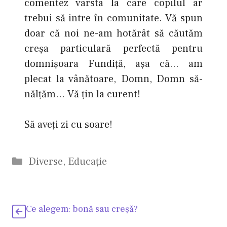
comentez vârsta la care copilul ar
trebui să intre în comunitate. Vă spun
doar că noi ne-am hotărât să căutăm
creşa particulară perfectă pentru
domnişoara Fundiţă, aşa că… am
plecat la vânătoare, Domn, Domn să-
nălţăm… Vă ţin la curent!
Să aveţi zi cu soare!
Categorii
Diverse
,
Educaţie
Ce alegem: bonă sau creşă?