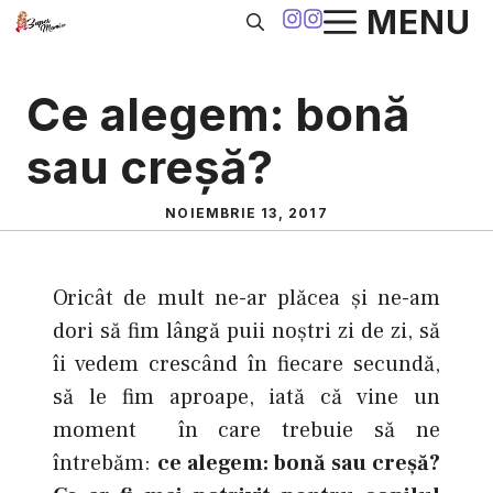
Sari
MENU
la
conținut
Ce alegem: bonă
sau creşă?
NOIEMBRIE 13, 2017
Oricât de mult ne-ar plăcea şi ne-am
dori să fim lângă puii noştri zi de zi, să
îi vedem crescând în fiecare secundă,
să le fim aproape, iată că vine un
moment în care trebuie să ne
întrebăm:
ce alegem: bonă sau creşă?