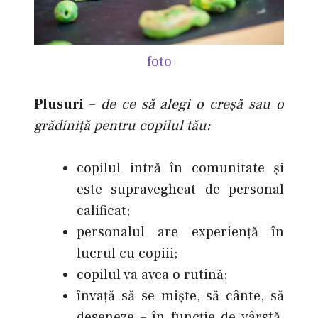
foto
Plusuri
–
de ce să alegi o creşă sau o
grădiniţă pentru copilul tău:
copilul intră în comunitate şi
este supravegheat de personal
calificat;
personalul are experienţă în
lucrul cu copiii;
copilul va avea o rutină;
învaţă să se mişte, să cânte, să
deseneze – în funcţie de vârstă,