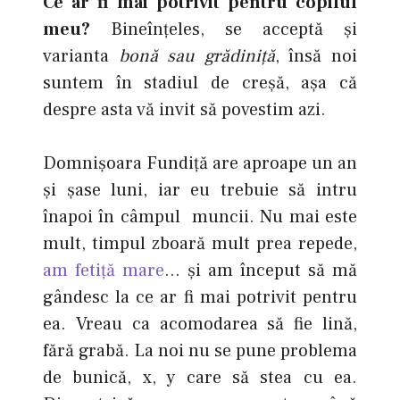
Ce ar fi mai potrivit pentru copilul
meu?
Bineînţeles, se acceptă şi
varianta
bonă sau grădiniţă
, însă noi
suntem în stadiul de creşă, aşa că
despre asta vă invit să povestim azi.
Domnişoara Fundiţă are aproape un an
şi şase luni, iar eu trebuie să intru
înapoi în câmpul muncii. Nu mai este
mult, timpul zboară mult prea repede,
am fetiţă mare
… şi am început să mă
gândesc la ce ar fi mai potrivit pentru
ea. Vreau ca acomodarea să fie lină,
fără grabă. La noi nu se pune problema
de bunică, x, y care să stea cu ea.