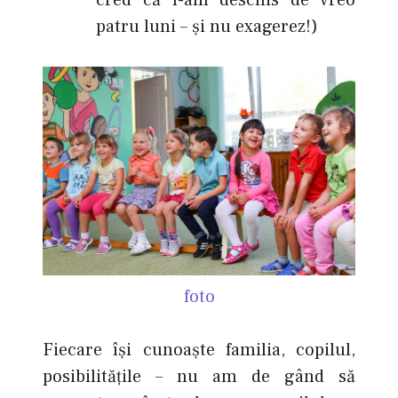
cred că l-am deschis de vreo
patru luni – şi nu exagerez!)
foto
Fiecare îşi cunoaşte familia, copilul,
posibilităţile – nu am de gând să