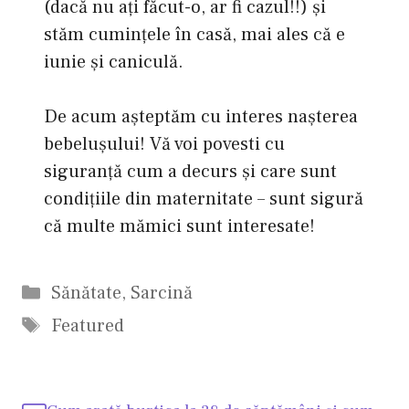
(dacă nu aţi făcut-o, ar fi cazul!!) şi
stăm cuminţele în casă, mai ales că e
iunie şi caniculă.
De acum aşteptăm cu interes naşterea
bebeluşului! Vă voi povesti cu
siguranţă cum a decurs şi care sunt
condiţiile din maternitate – sunt sigură
că multe mămici sunt interesate!
Categorii
Sănătate
,
Sarcină
Etichete
Featured