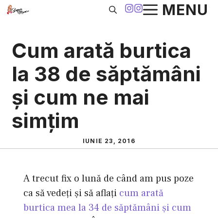
Sari
MENU
la
conținut
Cum arată burtica
la 38 de săptămâni
şi cum ne mai
simţim
IUNIE 23, 2016
A trecut fix o lună de când am pus poze
ca să vedeţi şi să aflaţi
cum arată
burtica mea la 34 de săptămâni şi cum