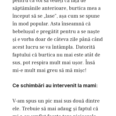
pentru ca voi să vedeţi că faţă de
săptămânile anterioare, burtica mea a
început să se „lase”, aşa cum se spune
în mod popular. Asta înseamnă că
bebeluşul e pregătit pentru a se naşte
şi e vorba doar de câteva zile până când
acest lucru se va întâmpla. Datorită
faptului că burtica nu mai este atât de
sus, pot respira mult mai uşor. Însă
mi-e mult mai greu să mă mişc!
Ce schimbări au intervenit la mami:
V-am spus un pic mai sus două dintre
ele. Trebuie să mai adaug şi faptul că