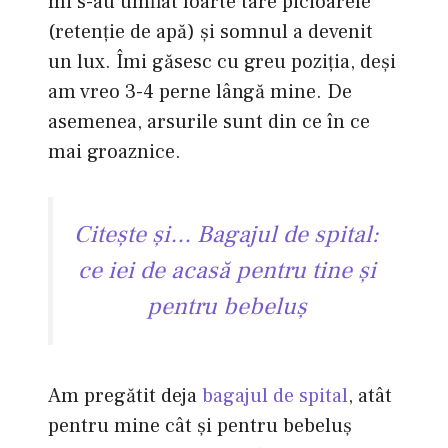
mi s-au umflat foarte tare picioarele
(retenţie de apă) şi somnul a devenit
un lux. Îmi găsesc cu greu poziţia, deşi
am vreo 3-4 perne lângă mine. De
asemenea, arsurile sunt din ce în ce
mai groaznice.
Citeşte şi…
Bagajul de spital:
ce iei de acasă pentru tine şi
pentru bebeluş
Am pregătit deja
bagajul de spital
, atât
pentru mine cât şi pentru bebeluş