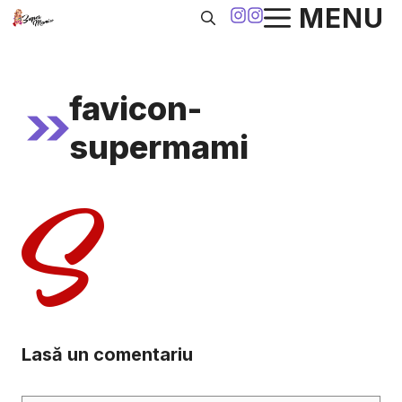
Sari
MENU
la
conținut
favicon-
supermami
Lasă un comentariu