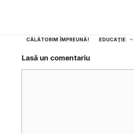
Sari
la
conținut
CĂLĂTORIM ÎMPREUNĂ!
EDUCAŢIE
Lasă un comentariu
Comentariu