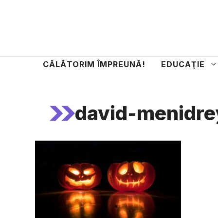
Sari
la
conținut
CĂLĂTORIM ÎMPREUNĂ!
EDUCAŢIE
david-menidr