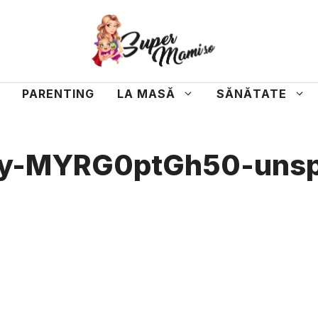
PARENTING
LA MASĂ
SĂNĂTATE
ey-MYRG0ptGh50-unsp