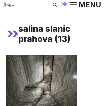
Sari
MENU
la
conținut
salina slanic
prahova (13)