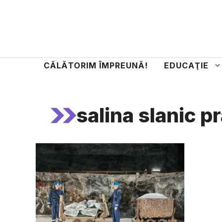
Sari
la
conținut
CĂLĂTORIM ÎMPREUNĂ!
EDUCAŢIE
salina slanic p