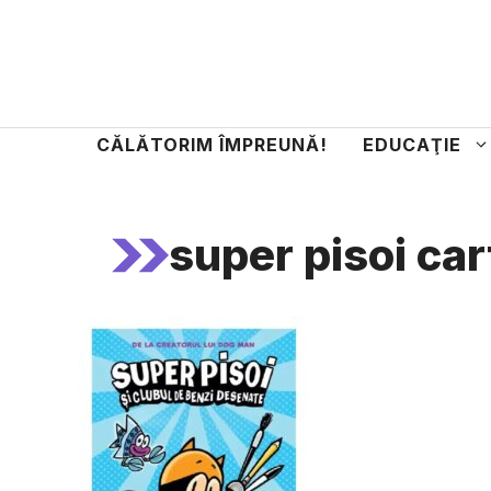
Sari
la
conținut
CĂLĂTORIM ÎMPREUNĂ!
EDUCAŢIE
super pisoi car