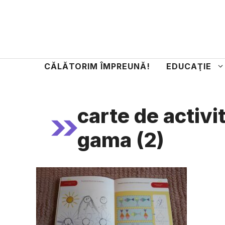
Sari
la
conținut
CĂLĂTORIM ÎMPREUNĂ!
EDUCAŢIE
carte de activi
gama (2)