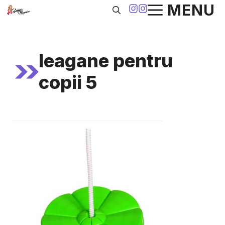
Sari
MENU
la
conținut
leagane pentru
copii 5