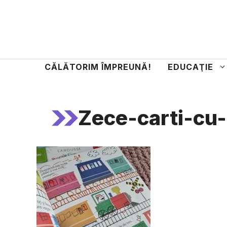
Sari
la
conținut
CĂLĂTORIM ÎMPREUNĂ!
EDUCAŢIE
Zece-carti-cu-