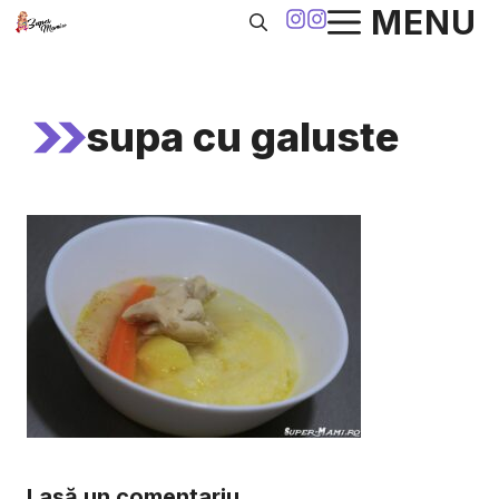
Sari
MENU
la
conținut
supa cu galuste
Lasă un comentariu