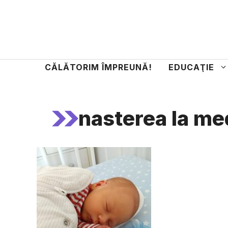
Sari
la
conținut
CĂLĂTORIM ÎMPREUNĂ!
EDUCAŢIE
nasterea la med