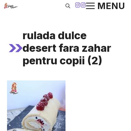
Sari
MENU
la
conținut
rulada dulce
desert fara zahar
pentru copii (2)