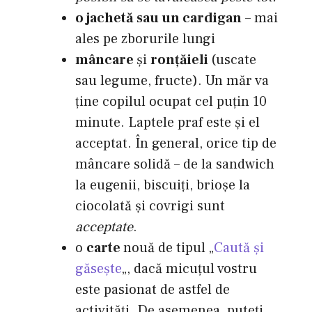
o jachetă sau un cardigan
– mai
ales pe zborurile lungi
mâncare
şi
ronţăieli
(uscate
sau legume, fructe). Un măr va
ţine copilul ocupat cel puţin 10
minute. Laptele praf este şi el
acceptat. În general, orice tip de
mâncare solidă – de la sandwich
la eugenii, biscuiţi, brioşe la
ciocolată şi covrigi sunt
acceptate
.
o
carte
nouă de tipul „
Caută şi
găseşte
„, dacă micuţul vostru
este pasionat de astfel de
activităţi. De asemenea, puteţi