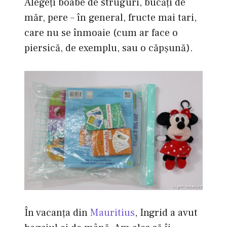
Alegeţi boabe de struguri, bucăţi de
măr, pere – în general, fructe mai tari,
care nu se înmoaie (cum ar face o
piersică, de exemplu, sau o căpşună).
În vacanţa din
Mauritius
, Ingrid a avut