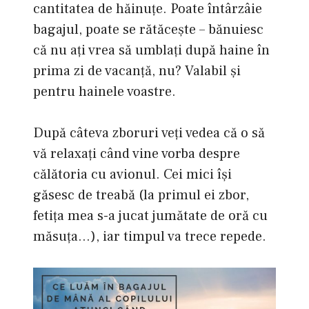
cantitatea de hăinuţe. Poate întârzâie
bagajul, poate se rătăceşte – bănuiesc
că nu aţi vrea să umblaţi după haine în
prima zi de vacanţă, nu? Valabil şi
pentru hainele voastre.
După câteva zboruri veţi vedea că o să
vă relaxaţi când vine vorba despre
călătoria cu avionul. Cei mici îşi
găsesc de treabă (la primul ei zbor,
fetiţa mea s-a jucat jumătate de oră cu
măsuţa…), iar timpul va trece repede.