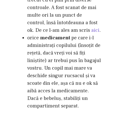
controale. A fost scanat de mai
multe ori la un punct de
control, însă întotdeauna a fost
ok. De ce l-am ales am scris
aici
.
orice
medicament
pe care i-l
administraţi copilului (însoţit de
reţetă, dacă vreţi voi să fiţi
liniştite) ar trebui pus în bagajul
vostru. Un copil mai mare va
deschide singur rucsacul şi va
scoate din ele, aşa că nu e ok să
aibă acces la medicamente.
Dacă e bebeluş, stabiliţi un
compartiment separat.