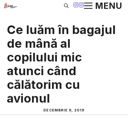
Sari
MENU
la
conținut
Ce luăm în bagajul
de mână al
copilului mic
atunci când
călătorim cu
avionul
DECEMBRIE 9, 2019