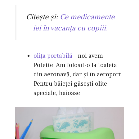
Citeşte şi:
Ce medicamente
iei în vacanţa cu copiii.
oliţa portabilă
– noi avem
Potette. Am folosit-o la toaleta
din aeronavă, dar şi în aeroport.
Pentru băieţei găseşti oliţe
speciale, haioase.