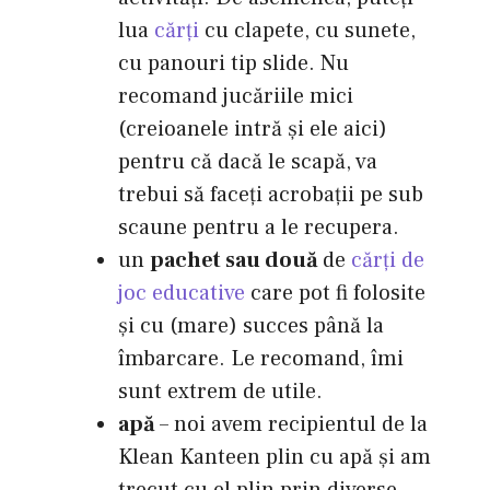
lua
cărţi
cu clapete, cu sunete,
cu panouri tip slide. Nu
recomand jucăriile mici
(creioanele intră şi ele aici)
pentru că dacă le scapă, va
trebui să faceţi acrobaţii pe sub
scaune pentru a le recupera.
un
pachet sau două
de
cărţi de
joc educative
care pot fi folosite
şi cu (mare) succes până la
îmbarcare. Le recomand, îmi
sunt extrem de utile.
apă
– noi avem recipientul de la
Klean Kanteen plin cu apă şi am
trecut cu el plin prin diverse