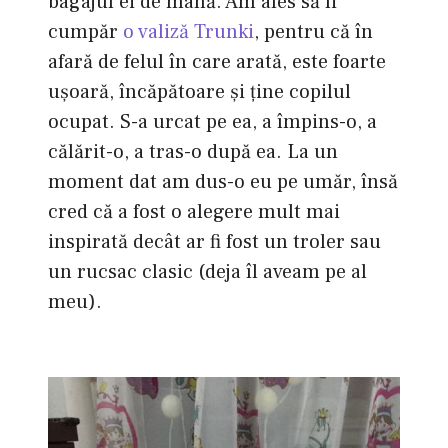
bagajul ei de mână. Am ales să îi
cumpăr
o valiză Trunki
, pentru că în
afară de felul în care arată, este foarte
uşoară, încăpătoare şi ţine copilul
ocupat. S-a urcat pe ea, a împins-o, a
călărit-o, a tras-o după ea. La un
moment dat am dus-o eu pe umăr, însă
cred că a fost o alegere mult mai
inspirată decât ar fi fost un troler sau
un rucsac clasic (deja îl aveam pe al
meu).