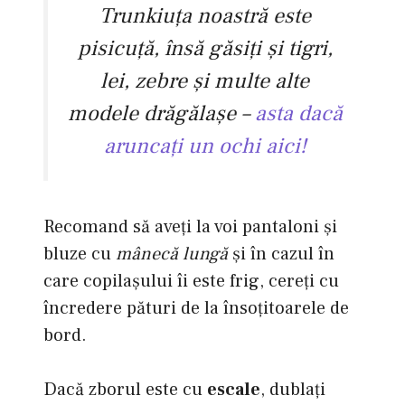
Trunkiuţa noastră este
pisicuţă, însă găsiţi şi tigri,
lei, zebre şi multe alte
modele drăgălaşe –
asta dacă
aruncaţi un ochi aici!
Recomand să aveţi la voi pantaloni şi
bluze cu
mânecă lungă
şi în cazul în
care copilaşului îi este frig, cereţi cu
încredere pături de la însoţitoarele de
bord.
Dacă zborul este cu
escale
, dublaţi