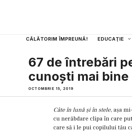
Sari
la
conținut
CĂLĂTORIM ÎMPREUNĂ!
EDUCAŢIE
67 de întrebări pe
cunoşti mai bine
OCTOMBRIE 15, 2019
Câte în lună şi în stele
, aşa mi
cu nerăbdare clipa în care pu
care să i le pui copilului tău 