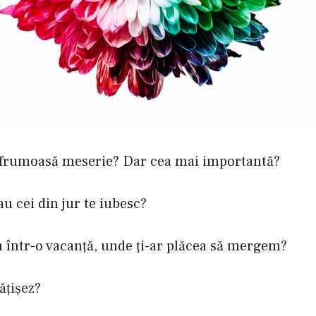
ai frumoasă meserie? Dar cea mai importantă?
au cei din jur te iubesc?
 într-o vacanţă, unde ţi-ar plăcea să mergem?
ăţişez?