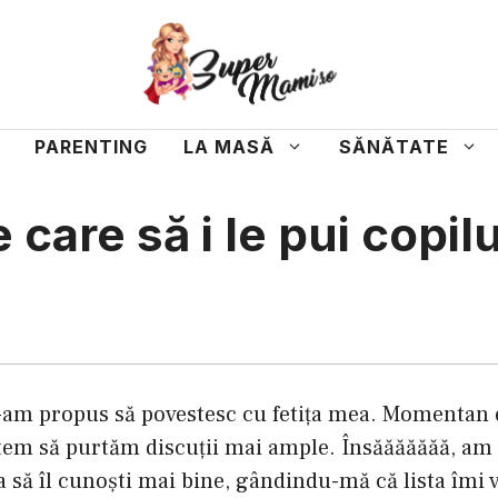
PARENTING
LA MASĂ
SĂNĂTATE
 care să i le pui copilu
-am propus să povestesc cu fetiţa mea. Momentan e
tem să purtăm discuţii mai ample. Însăăăăăăă, am s
ca să îl cunoşti mai bine, gândindu-mă că lista îmi va