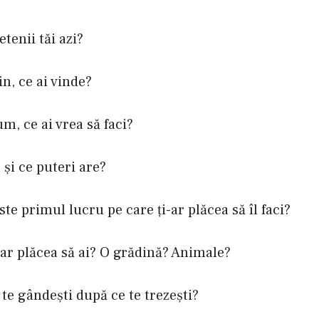
tenii tăi azi?
n, ce ai vinde?
m, ce ai vrea să faci?
 şi ce puteri are?
ste primul lucru pe care ţi-ar plăcea să îl faci?
-ar plăcea să ai? O grădină? Animale?
 te gândeşti după ce te trezeşti?