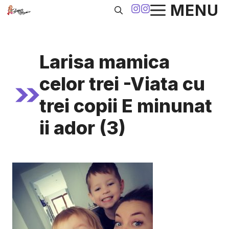
Sari
MENU
la
conținut
Larisa mamica
celor trei -Viata cu
trei copii E minunat
ii ador (3)