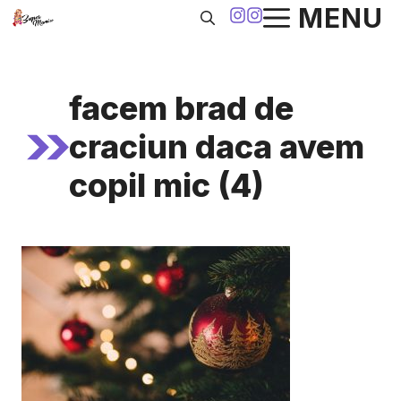
Sari
MENU
la
conținut
facem brad de
craciun daca avem
copil mic (4)