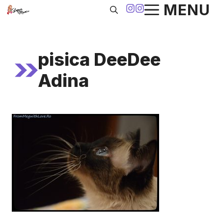
Sari
MENU
la
conținut
pisica DeeDee
Adina