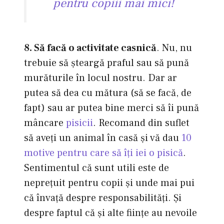
pentru copiii mai mici!
8. Să facă o activitate casnică
. Nu, nu
trebuie să şteargă praful sau să pună
murăturile în locul nostru. Dar ar
putea să dea cu mătura (să se facă, de
fapt) sau ar putea bine merci să îi pună
mâncare
pisicii
. Recomand din suflet
să aveţi un animal în casă şi vă dau
10
motive pentru care să îţi iei o pisică
.
Sentimentul că sunt utili este de
nepreţuit pentru copii şi unde mai pui
că învaţă despre responsabilităţi. Şi
despre faptul că şi alte fiinţe au nevoile