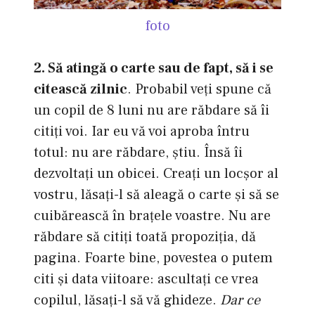
foto
2. Să atingă o carte sau de fapt, să i se
citească zilnic
. Probabil veţi spune că
un copil de 8 luni nu are răbdare să îi
citiţi voi. Iar eu vă voi aproba întru
totul: nu are răbdare, ştiu. Însă îi
dezvoltaţi un obicei. Creaţi un locşor al
vostru, lăsaţi-l să aleagă o carte şi să se
cuibărească în braţele voastre. Nu are
răbdare să citiţi toată propoziţia, dă
pagina. Foarte bine, povestea o putem
citi şi data viitoare: ascultaţi ce vrea
copilul, lăsaţi-l să vă ghideze.
Dar ce