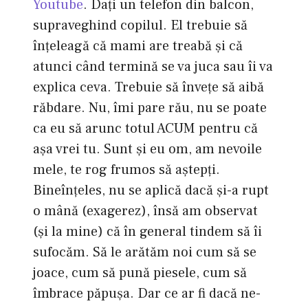
Youtube
. Daţi un telefon din balcon,
supraveghind copilul. El trebuie să
înţeleagă că mami are treabă şi că
atunci când termină se va juca sau îi va
explica ceva. Trebuie să înveţe să aibă
răbdare. Nu, îmi pare rău, nu se poate
ca eu să arunc totul ACUM pentru că
aşa vrei tu. Sunt şi eu om, am nevoile
mele, te rog frumos să aştepţi.
Bineînţeles, nu se aplică dacă şi-a rupt
o mână (exagerez), însă am observat
(şi la mine) că în general tindem să îi
sufocăm. Să le arătăm noi cum să se
joace, cum să pună piesele, cum să
îmbrace păpuşa. Dar ce ar fi dacă ne-