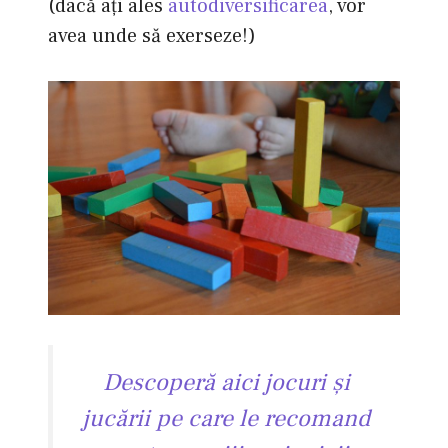
(dacă aţi ales
autodiversificarea
, vor
avea unde să exerseze!)
Descoperă aici jocuri şi
jucării pe care le recomand