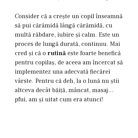
Consider că a creşte un copil înseamnă
să pui cărămidă lângă cărămidă, cu
multă răbdare, iubire şi calm. Este un
proces de lungă durată, continuu. Mai
cred şi că o
rutină
este foarte benefică
pentru copilaş, de aceea am încercat să
implementez una adecvată fiecărei
vârste. Pentru că deh, la o lună nu ştii
altceva decât băiţă, mâncat, masaj…
pfui, am şi uitat cum era atunci!