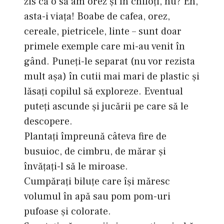
zis că o să am orez şi în chiloţi, nu? Eh,
asta-i viaţa! Boabe de cafea, orez,
cereale, pietricele, linte – sunt doar
primele exemple care mi-au venit în
gând. Puneţi-le separat (nu vor rezista
mult aşa) în cutii mai mari de plastic şi
lăsaţi copilul să exploreze. Eventual
puteţi ascunde şi jucării pe care să le
descopere.
Plantaţi împreună câteva fire de
busuioc, de cimbru, de mărar şi
învăţaţi-l să le miroase.
Cumpăraţi biluţe care îşi măresc
volumul în apă sau pom pom-uri
pufoase şi colorate.