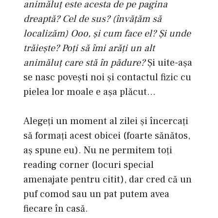
animăluţ este acesta de pe pagina
dreaptă? Cel de sus? (învăţăm să
localizăm) Ooo, şi cum face el? Şi unde
trăieşte? Poţi să îmi arăţi un alt
animăluţ care stă în pădure?
Şi uite-aşa
se nasc poveşti noi şi contactul fizic cu
pielea lor moale e aşa plăcut…
Alegeţi un moment al zilei şi încercaţi
să formaţi acest obicei (foarte sănătos,
aş spune eu). Nu ne permitem toţi
reading corner (locuri special
amenajate pentru citit), dar cred că un
puf comod sau un pat putem avea
fiecare în casă.