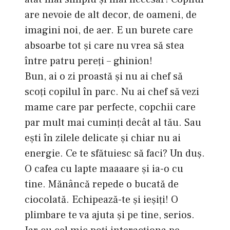
are nevoie de alt decor, de oameni, de
imagini noi, de aer. E un burete care
absoarbe tot şi care nu vrea să stea
între patru pereţi – ghinion!
Bun, ai o zi proastă şi nu ai chef să
scoţi copilul în parc. Nu ai chef să vezi
mame care par perfecte, copchii care
par mult mai cuminţi decât al tău. Sau
eşti în zilele delicate şi chiar nu ai
energie. Ce te sfătuiesc să faci? Un duş.
O cafea cu lapte maaaare şi ia-o cu
tine. Mănâncă repede o bucată de
ciocolată. Echipează-te şi ieşiţi! O
plimbare te va ajuta şi pe tine, serios.