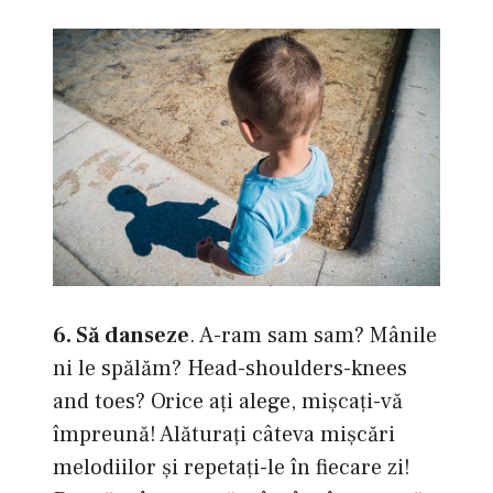
6. Să danseze
. A-ram sam sam? Mânile
ni le spălăm? Head-shoulders-knees
and toes? Orice aţi alege, mişcaţi-vă
împreună! Alăturaţi câteva mişcări
melodiilor şi repetaţi-le în fiecare zi!