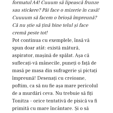
formatul A4! Cuuum să lipească frunze
sau stickere? Păi face o mizerie în casă!
Cuuuum să facem o brioşă împreună?
Că nu ştie să ţină bine telul şi face
cremă peste tot!
Pot continua cu exemplele, însă vă
spun doar atât: există mătură,
aspirator, maşină de spălat. Aşa că
suflecaţi-vă mânecile, puneţi o faţă de
masă pe masa din sufragerie şi pictaţi
împreună! Desenaţi cu creioane,
poftim, ca să nu fie aşa mare pericolul
de a murdări ceva. Nu trebuie să fiţi
Tonitza – orice tentativă de pisică va fi
primită cu mare încântare. Şi o să