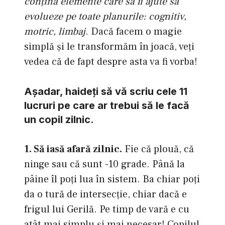
conţină elemente care să îi ajute să
evolueze pe toate planurile: cognitiv,
motric, limbaj
. Dacă facem o magie
simplă şi le transformăm în joacă, veţi
vedea că de fapt despre asta va fi vorba!
Aşadar, haideţi să vă scriu cele 11
lucruri pe care ar trebui să le facă
un copil zilnic.
1. Să iasă afară zilnic.
Fie că plouă, că
ninge sau că sunt -10 grade. Până la
pâine îl poţi lua în sistem. Ba chiar poţi
da o tură de intersecţie, chiar dacă e
frigul lui Gerilă. Pe timp de vară e cu
atât mai simplu şi mai necesar! Copilul