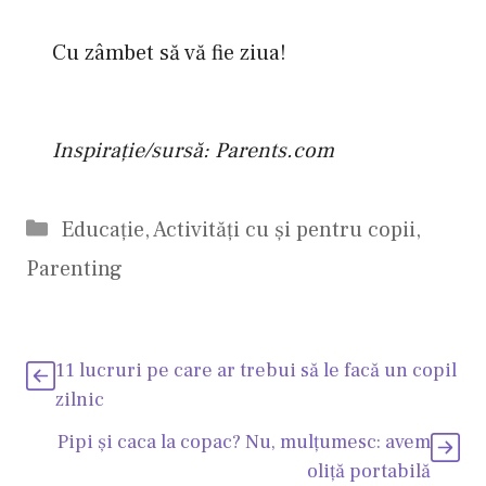
Cu zâmbet să vă fie ziua!
Inspirație/sursă: Parents.com
Categorii
Educaţie
,
Activităţi cu şi pentru copii
,
Parenting
11 lucruri pe care ar trebui să le facă un copil
zilnic
Pipi şi caca la copac? Nu, mulţumesc: avem
oliţă portabilă