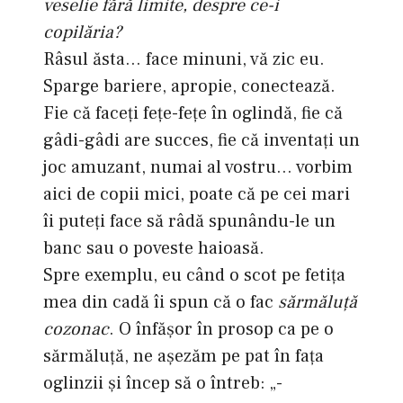
veselie fără limite, despre ce-i
copilăria?
Râsul ăsta… face minuni, vă zic eu.
Sparge bariere, apropie, conectează.
Fie că faceţi feţe-feţe în oglindă, fie că
gâdi-gâdi are succes, fie că inventaţi un
joc amuzant, numai al vostru… vorbim
aici de copii mici, poate că pe cei mari
îi puteţi face să râdă spunându-le un
banc sau o poveste haioasă.
Spre exemplu, eu când o scot pe fetiţa
mea din cadă îi spun că o fac
sărmăluţă
cozonac
. O înfăşor în prosop ca pe o
sărmăluţă, ne aşezăm pe pat în faţa
oglinzii şi încep să o întreb: „-