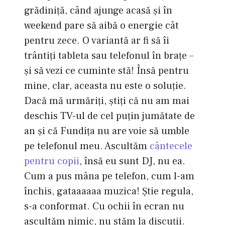
grădiniţă, când ajunge acasă şi în
weekend pare să aibă o energie cât
pentru zece. O variantă ar fi să îi
trântiţi tableta sau telefonul în braţe –
şi să vezi ce cuminte stă! Însă pentru
mine, clar, aceasta nu este o soluţie.
Dacă mă urmăriţi, ştiţi că nu am mai
deschis TV-ul de cel puţin jumătate de
an şi că Fundiţa nu are voie să umble
pe telefonul meu. Ascultăm
cântecele
pentru copii
, însă eu sunt DJ, nu ea.
Cum a pus mâna pe telefon, cum l-am
închis, gataaaaaa muzica! Ştie regula,
s-a conformat. Cu ochii în ecran nu
ascultăm nimic, nu stăm la discuţii.