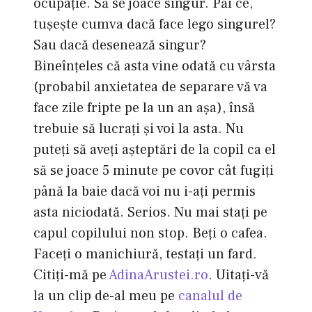
ocupaţie. Să se joace singur. Păi ce,
tuşeşte cumva dacă face lego singurel?
Sau dacă desenează singur?
Bineînţeles că asta vine odată cu vârsta
(probabil anxietatea de separare vă va
face zile fripte pe la un an aşa), însă
trebuie să lucraţi şi voi la asta. Nu
puteţi să aveţi aşteptări de la copil ca el
să se joace 5 minute pe covor cât fugiţi
până la baie dacă voi nu i-aţi permis
asta niciodată. Serios. Nu mai staţi pe
capul copilului non stop. Beţi o cafea.
Faceţi o manichiură, testaţi un fard.
Citiţi-mă pe
AdinaArustei.ro
. Uitaţi-vă
la un clip de-al meu pe
canalul de