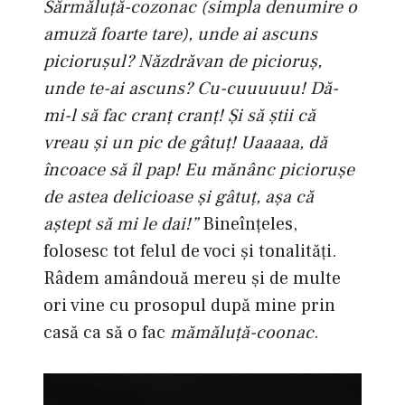
Sărmăluţă-cozonac (simpla denumire o
amuză foarte tare), unde ai ascuns
picioruşul? Năzdrăvan de picioruş,
unde te-ai ascuns? Cu-cuuuuuu! Dă-
mi-l să fac cranţ cranţ! Şi să ştii că
vreau şi un pic de gâtuţ! Uaaaaa, dă
încoace să îl pap! Eu mănânc picioruşe
de astea delicioase şi gâtuţ, aşa că
aştept să mi le dai!”
Bineînţeles,
folosesc tot felul de voci şi tonalităţi.
Râdem amândouă mereu şi de multe
ori vine cu prosopul după mine prin
casă ca să o fac
mămăluţă-coonac
.