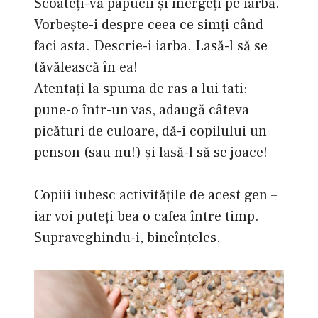
Scoateţi-vă papucii şi mergeţi pe iarbă.
Vorbeşte-i despre ceea ce simţi când
faci asta. Descrie-i iarba. Lasă-l să se
tăvălească în ea!
Atentaţi la spuma de ras a lui tati:
pune-o într-un vas, adaugă câteva
picături de culoare, dă-i copilului un
penson (sau nu!) şi lasă-l să se joace!
Copiii iubesc activităţile de acest gen –
iar voi puteţi bea o cafea între timp.
Supraveghindu-i, bineînţeles.