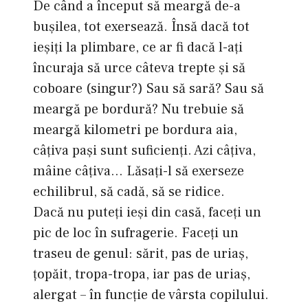
De când a început să meargă de-a
buşilea, tot exersează. Însă dacă tot
ieşiţi la plimbare, ce ar fi dacă l-aţi
încuraja să urce câteva trepte şi să
coboare (singur?) Sau să sară? Sau să
meargă pe bordură? Nu trebuie să
meargă kilometri pe bordura aia,
câţiva paşi sunt suficienţi. Azi câţiva,
mâine câţiva… Lăsaţi-l să exerseze
echilibrul, să cadă, să se ridice.
Dacă nu puteţi ieşi din casă, faceţi un
pic de loc în sufragerie. Faceţi un
traseu de genul: sărit, pas de uriaş,
ţopăit, tropa-tropa, iar pas de uriaş,
alergat – în funcţie de vârsta copilului.