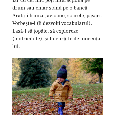
Iar cu cel mic poţi interacţiona pe
drum sau chiar stând pe o bancă.
Arată-i frunze, avioane, soarele, păsări.
Vorbeşte-i (îi dezvolţi vocabularul).
Lasă-l să ţopăie, să exploreze
(motricitate), şi bucură-te de inocenţa
lui.