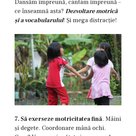
Dansăm împreună, cântâm împreună –
ce înseamnă asta?
Dezvoltare motrică
şi a vocabularului
! Şi mega distracţie!
7. Să exerseze motricitatea fină
. Mâini
şi degete. Coordonare mână ochi.