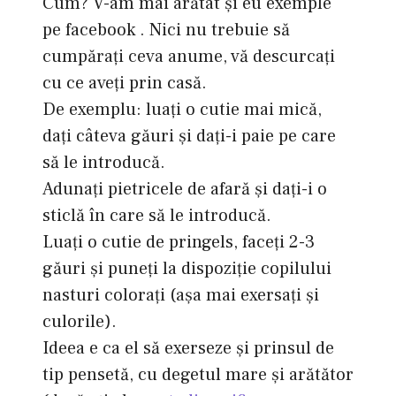
Cum? V-am mai arătat şi eu exemple
pe facebook . Nici nu trebuie să
cumpăraţi ceva anume, vă descurcaţi
cu ce aveţi prin casă.
De exemplu: luaţi o cutie mai mică,
daţi câteva găuri şi daţi-i paie pe care
să le introducă.
Adunaţi pietricele de afară şi daţi-i o
sticlă în care să le introducă.
Luaţi o cutie de pringels, faceţi 2-3
găuri şi puneţi la dispoziţie copilului
nasturi coloraţi (aşa mai exersaţi şi
culorile).
Ideea e ca el să exerseze şi prinsul de
tip pensetă, cu degetul mare şi arătător