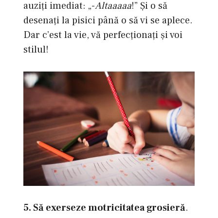
auziţi imediat: „-
Altaaaaa
!” Şi o să
desenaţi la pisici până o să vi se aplece.
Dar c’est la vie, vă perfecţionaţi şi voi
stilul!
5. Să exerseze motricitatea grosieră
.