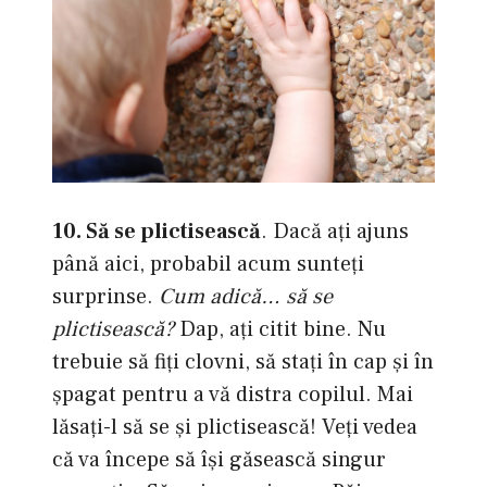
10. Să se plictisească
. Dacă aţi ajuns
până aici, probabil acum sunteţi
surprinse.
Cum adică… să se
plictisească?
Dap, aţi citit bine. Nu
trebuie să fiţi clovni, să staţi în cap şi în
şpagat pentru a vă distra copilul. Mai
lăsaţi-l să se şi plictisească! Veţi vedea
că va începe să îşi găsească singur