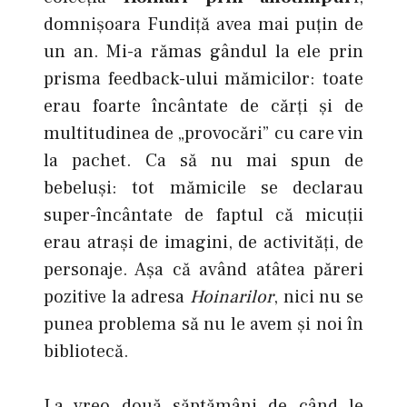
domnişoara Fundiţă avea mai puţin de
un an. Mi-a rămas gândul la ele prin
prisma feedback-ului mămicilor: toate
erau foarte încântate de cărţi şi de
multitudinea de „provocări” cu care vin
la pachet. Ca să nu mai spun de
bebeluşi: tot mămicile se declarau
super-încântate de faptul că micuţii
erau atraşi de imagini, de activităţi, de
personaje. Aşa că având atâtea păreri
pozitive la adresa
Hoinarilor
, nici nu se
punea problema să nu le avem şi noi în
bibliotecă.
La vreo două săptămâni de când le