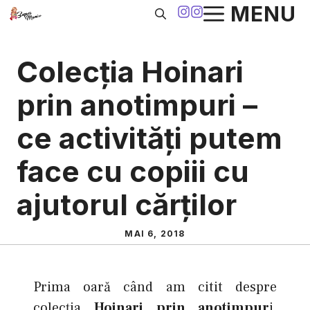
Sari
MENU
la
conținut
Colecţia Hoinari
prin anotimpuri –
ce activităţi putem
face cu copiii cu
ajutorul cărţilor
MAI 6, 2018
Prima oară când am citit despre
colecţia
Hoinari prin anotimpur
i,