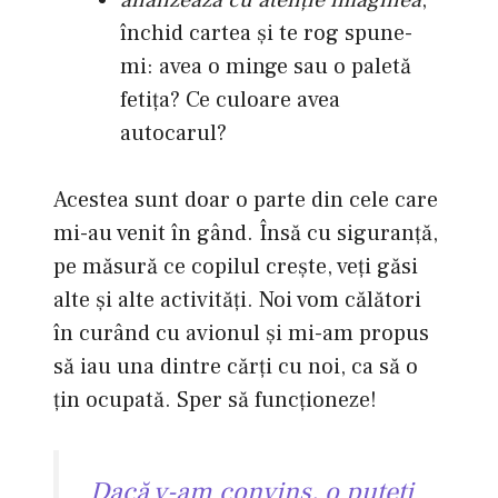
închid cartea şi te rog spune-
mi: avea o minge sau o paletă
fetiţa? Ce culoare avea
autocarul?
Acestea sunt doar o parte din cele care
mi-au venit în gând. Însă cu siguranţă,
pe măsură ce copilul creşte, veţi găsi
alte şi alte activităţi. Noi vom călători
în curând cu avionul şi mi-am propus
să iau una dintre cărţi cu noi, ca să o
ţin ocupată. Sper să funcţioneze!
Dacă v-am convins, o puteţi