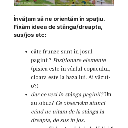
Învăţam să ne orientăm în spaţiu.
Fixăm ideea de stânga/dreapta,
sus/jos etc:
câte frunze sunt în josul
paginii?
Poziţionare elemente
(pisica este în vârful copacului,
cioara este la baza lui. Ai văzut-
o?)
dar ce vezi în stânga paginii?
Un
autobuz?
Ce observăm atunci
când ne uităm de la stânga la
dreapta, de sus în jos.