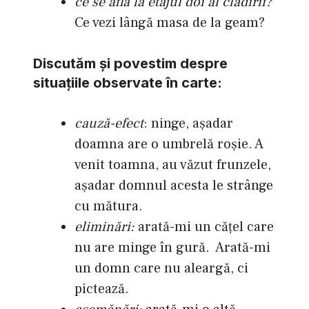
ce se află la etajul doi al clădirii?
Ce vezi lângă masa de la geam?
Discutăm şi povestim despre
situaţiile observate în carte:
cauză-efect
: ninge, aşadar
doamna are o umbrelă roşie. A
venit toamna, au văzut frunzele,
aşadar domnul acesta le strânge
cu mătura.
eliminări:
arată-mi un căţel care
nu are minge în gură. Arată-mi
un domn care nu aleargă, ci
pictează.