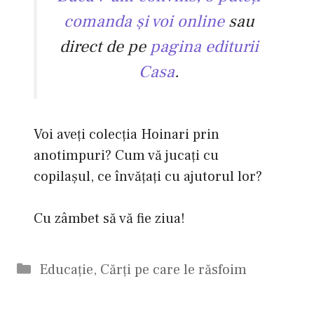
comanda şi voi online
sau
direct de pe
pagina editurii
Casa
.
Voi aveţi colecţia Hoinari prin
anotimpuri? Cum vă jucaţi cu
copilaşul, ce învăţaţi cu ajutorul lor?
Cu zâmbet să vă fie ziua!
Categorii
Educaţie
,
Cărți pe care le răsfoim