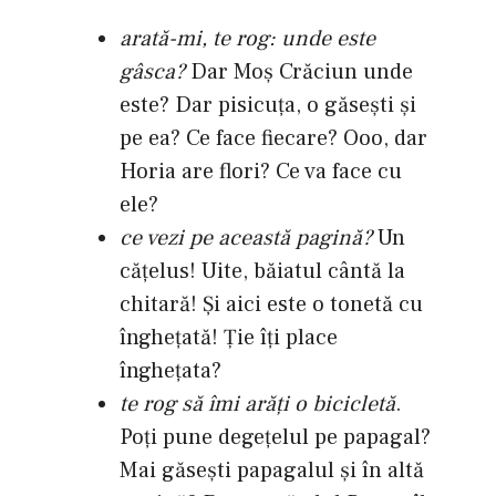
arată-mi, te rog: unde este
gâsca?
Dar Moş Crăciun unde
este? Dar pisicuţa, o găseşti şi
pe ea? Ce face fiecare? Ooo, dar
Horia are flori? Ce va face cu
ele?
ce vezi pe această pagină?
Un
căţelus! Uite, băiatul cântă la
chitară! Şi aici este o tonetă cu
îngheţată! Ţie îţi place
îngheţata?
te rog să îmi arăţi o bicicletă
.
Poţi pune degeţelul pe papagal?
Mai găseşti papagalul şi în altă