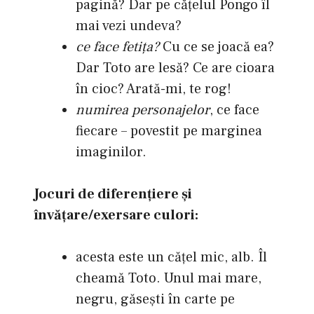
pagină? Dar pe căţelul Pongo îl
mai vezi undeva?
ce face fetiţa?
Cu ce se joacă ea?
Dar Toto are lesă? Ce are cioara
în cioc? Arată-mi, te rog!
numirea personajelor
, ce face
fiecare – povestit pe marginea
imaginilor.
Jocuri de diferenţiere şi
învăţare/exersare culori:
acesta este un căţel mic, alb. Îl
cheamă Toto. Unul mai mare,
negru, găseşti în carte pe