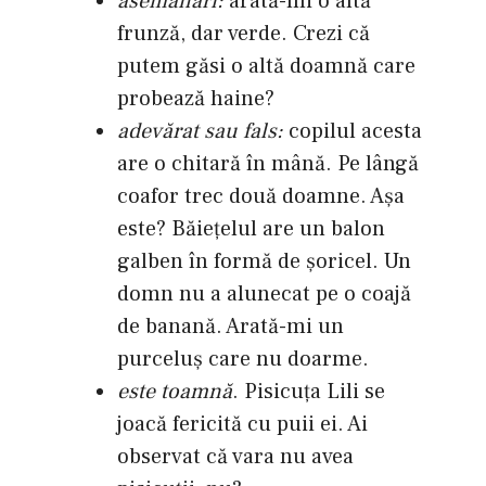
asemănări:
arată-mi o altă
frunză, dar verde. Crezi că
putem găsi o altă doamnă care
probează haine?
adevărat sau fals:
copilul acesta
are o chitară în mână. Pe lângă
coafor trec două doamne. Aşa
este? Băieţelul are un balon
galben în formă de şoricel. Un
domn nu a alunecat pe o coajă
de banană. Arată-mi un
purceluş care nu doarme.
este toamnă
. Pisicuţa Lili se
joacă fericită cu puii ei. Ai
observat că vara nu avea