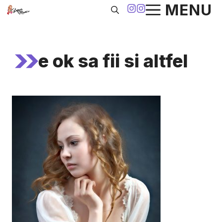
Sari
MENU
la
conținut
e ok sa fii si altfel