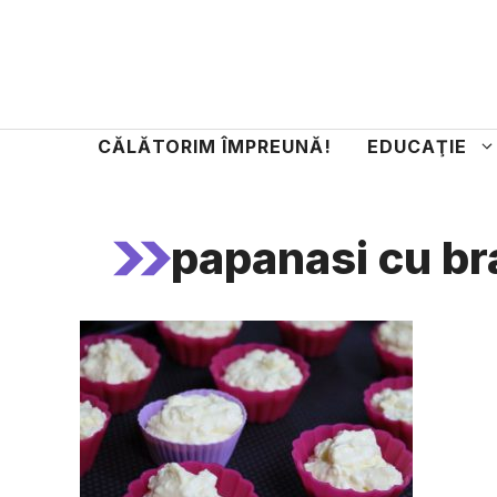
Sari
la
conținut
CĂLĂTORIM ÎMPREUNĂ!
EDUCAŢIE
papanasi cu br