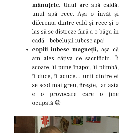
mânuţele.
Unul are apă caldă,
unul apă rece. Aşa o învăţ şi
diferenţa dintre cald şi rece şi o
las să se distreze fără a o băga în
cadă – bebeluşii iubesc apa!
copiii iubesc magneţii,
aşa că
am ales câţiva de sacrificiu. Îi
scoate, îi pune înapoi, îi plimbă,
îi duce, îi aduce… unii dintre ei
se scot mai greu, fireşte, iar asta
e o provocare care o ţine
ocupată 😀