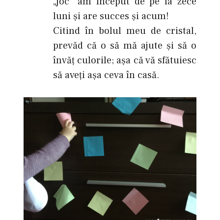
„joc” am început de pe la zece
luni şi are succes şi acum!
Citind în bolul meu de cristal,
prevăd că o să mă ajute şi să o
învăţ culorile; aşa că vă sfătuiesc
să aveţi aşa ceva în casă.