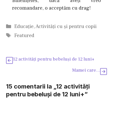
Bineînţeles, dacă aveţi vreo
recomandare, o acceptăm cu drag!
Categorii
Educaţie
,
Activităţi cu şi pentru copii
Etichete
Featured
12 activităţi pentru bebeluşi de 12 luni+
Mamei care…
15 comentarii la „12 activităţi
pentru bebeluşi de 12 luni+”