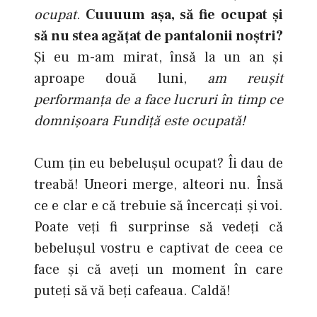
ocupat
.
Cuuuum aşa, să fie ocupat şi
să nu stea agăţat de pantalonii noştri?
Şi eu m-am mirat, însă la un an şi
aproape două luni,
am reuşit
performanţa de a face lucruri în timp ce
domnişoara Fundiţă este ocupată!
Cum ţin eu bebeluşul ocupat? Îi dau de
treabă! Uneori merge, alteori nu. Însă
ce e clar e că trebuie să încercaţi şi voi.
Poate veţi fi surprinse să vedeţi că
bebeluşul vostru e captivat de ceea ce
face şi că aveţi un moment în care
puteţi să vă beţi cafeaua. Caldă!