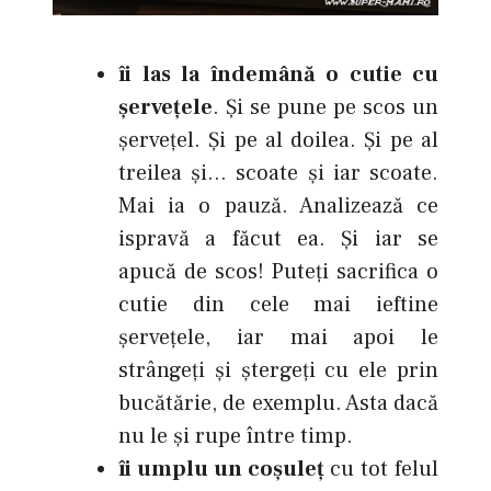
îi las la îndemână o cutie cu
şerveţele
. Şi se pune pe scos un
şerveţel. Şi pe al doilea. Şi pe al
treilea şi… scoate şi iar scoate.
Mai ia o pauză. Analizează ce
ispravă a făcut ea. Şi iar se
apucă de scos! Puteţi sacrifica o
cutie din cele mai ieftine
şerveţele, iar mai apoi le
strângeţi şi ştergeţi cu ele prin
bucătărie, de exemplu. Asta dacă
nu le şi rupe între timp.
îi umplu un coşuleţ
cu tot felul