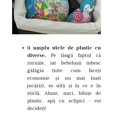
î
i umplu sticle de plastic cu
diverse.
Pe lângă faptul că
zornăie, iar bebeluşii iubesc
gălăgia (uite cum faceţi
economie şi nu mai luaţi
jucării), se uită şi la ce e în
sticlă. Alune, nuci, biluţe de
plastic, apă cu sclipici – voi
decideţi!