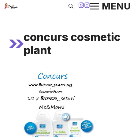
Sari
MENU
la
conținut
concurs cosmetic
plant