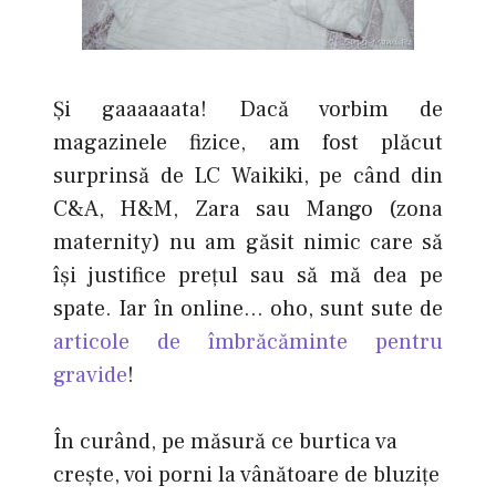
Şi gaaaaaata! Dacă vorbim de
magazinele fizice, am fost plăcut
surprinsă de LC Waikiki, pe când din
C&A, H&M, Zara sau Mango (zona
maternity) nu am găsit nimic care să
îşi justifice preţul sau să mă dea pe
spate. Iar în online… oho, sunt sute de
articole de îmbrăcăminte pentru
gravide
!
În curând, pe măsură ce burtica va
crește, voi porni la vânătoare de bluziţe