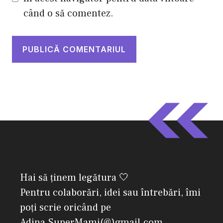
când o să comentez.
Hai să ținem legătura 🤍
Pentru colaborări, idei sau întrebări, îmi
poți scrie oricând pe
Adina.SuperMami(@)gmail.com.