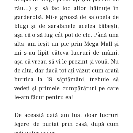
rău…) şi să fac loc altor hăinuţe în
garderobă. Mi-e groază de salopeta de
blugi şi de sarafanele acelea băbeşti,
aşa că o să fug cât pot de ele. Până una
alta, am ieşit un pic prin Mega Mall şi
mi s-au lipit câteva lucruri de mâini,
aşa că vreau să vi le prezint şi vouă. Nu
de alta, dar dacă tot aţi văzut cum arată
burtica la 18 săptămâni, trebuie să
vedeţi şi primele cumpărături pe care
le-am făcut pentru ea!
De această dată am luat doar lucruri
lejere, de purtat prin casă, după cum