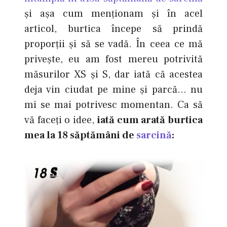
şi aşa cum menţionam şi în acel
articol, burtica începe să prindă
proporţii şi să se vadă. În ceea ce mă
priveşte, eu am fost mereu potrivită
măsurilor XS şi S, dar iată că acestea
deja vin ciudat pe mine şi parcă… nu
mi se mai potrivesc momentan. Ca să
vă faceţi o idee,
iată cum arată burtica
mea la 18 săptămâni de
sarcină
: