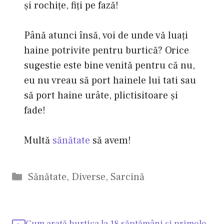
şi rochiţe, fiţi pe fază!
Până atunci însă, voi de unde vă luaţi
haine potrivite pentru burtică? Orice
sugestie este bine venită pentru că nu,
eu nu vreau să port hainele lui tati sau
să port haine urâte, plictisitoare şi
fade!
Multă
sănătate
să avem!
Categorii
Sănătate
,
Diverse
,
Sarcină
Cum arată burtica la 18 săptămâni şi primele