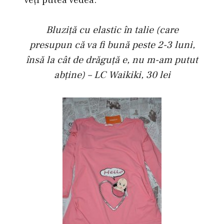
veţi putea vedea.
Bluziţă cu elastic în talie (care
presupun că va fi bună peste 2-3 luni,
însă la cât de drăguţă e, nu m-am putut
abţine) – LC Waikiki, 30 lei