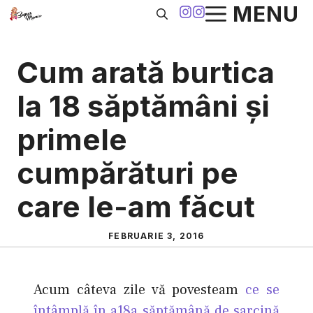
Sari
MENU
la
conținut
Cum arată burtica
la 18 săptămâni şi
primele
cumpărături pe
care le-am făcut
FEBRUARIE 3, 2016
Acum câteva zile vă povesteam
ce se
întâmplă în a18a săptămână de sarcină