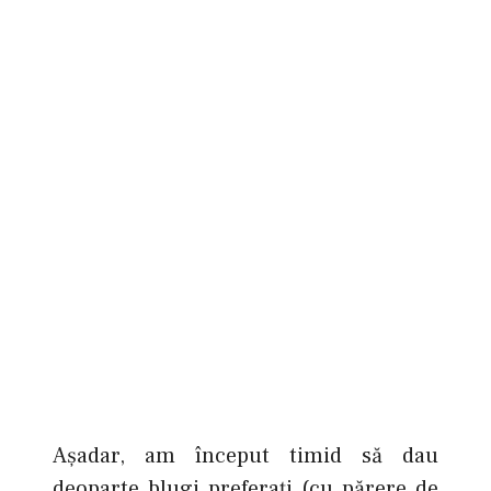
Aşadar, am început timid să dau
deoparte blugi preferaţi (cu părere de