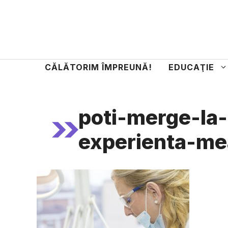
Sari
la
conținut
CĂLĂTORIM ÎMPREUNĂ!
EDUCAŢIE
poti-merge-la-
experienta-me