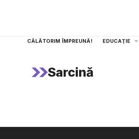
Sari
la
conținut
CĂLĂTORIM ÎMPREUNĂ!
EDUCAŢIE
Sarcină